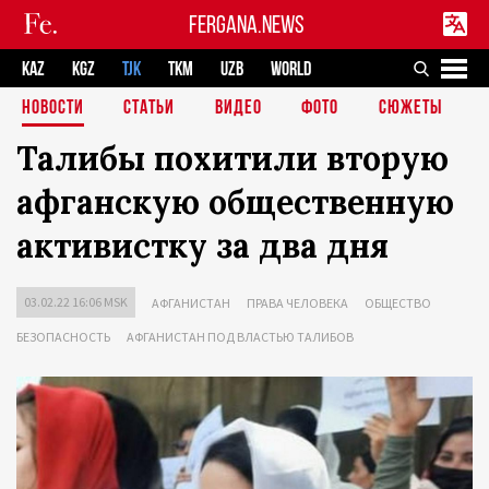
FERGANA.NEWS
KAZ
KGZ
TJK
TKM
UZB
WORLD
НОВОСТИ
СТАТЬИ
ВИДЕО
ФОТО
СЮЖЕТЫ
Талибы похитили вторую
афганскую общественную
активистку за два дня
03.02.22 16:06 MSK
АФГАНИСТАН
ПРАВА ЧЕЛОВЕКА
ОБЩЕСТВО
БЕЗОПАСНОСТЬ
АФГАНИСТАН ПОД ВЛАСТЬЮ ТАЛИБОВ