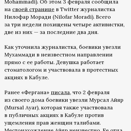
Mohammadi). Об этом 3 февраля сообщила
на
своей странице
в Twitter журналистка
Нилофар Моради (Nilofar Moradi). Всего
за три недели похищены четыре активистки,
две из них — за последние два дня.
Как уточнила журналистка, боевики увезли
Мухаммади в неизвестном направлении
прямо с ее работы. Девушка работает
стоматологом и участвовала в протестных
акциях в Кабуле.
Ранее «Фергана»
писала
, что 2 февраля
из своего дома боевики увезли Мурсал Айяр
(Mursal Ayar), которая также участвовала
в публичных акциях в Кабуле против
ущемления прав женщин талибами.
Местонахождение Айяр неизвестно. Ее отца