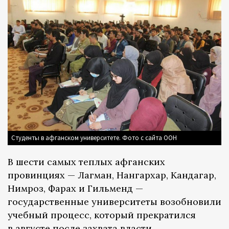
Студенты в афганском университете. Фото с сайта ООН
В шести самых теплых афганских
провинциях — Лагман, Нангархар, Кандагар,
Нимроз, Фарах и Гильменд —
государственные университеты возобновили
учебный процесс, который прекратился
в августе после захвата власти