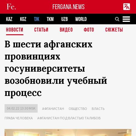
FERGANA.NEWS
KAZ
KGZ
TJK
TKM
UZB
WORLD
НОВОСТИ
СТАТЬИ
ВИДЕО
ФОТО
СЮЖЕТЫ
В шести афганских
провинциях
госуниверситеты
возобновили учебный
процесс
04.02.22 13:30 MSK
АФГАНИСТАН
ОБЩЕСТВО
ВЛАСТЬ
ПРАВА ЧЕЛОВЕКА
АФГАНИСТАН ПОД ВЛАСТЬЮ ТАЛИБОВ