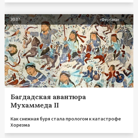
30.07
«Фергана»
Багдадская авантюра
Мухаммеда II
Как снежная буря стала прологом к катастрофе
Хорезма