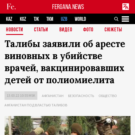
FERGANA.NEWS
KAZ
KGZ
TJK
TKM
UZB
WORLD
НОВОСТИ
СТАТЬИ
ВИДЕО
ФОТО
СЮЖЕТЫ
Талибы заявили об аресте
виновных в убийстве
врачей, вакцинировавших
детей от полиомиелита
13.03.22 10:55 MSK
АФГАНИСТАН
БЕЗОПАСНОСТЬ
ОБЩЕСТВО
АФГАНИСТАН ПОД ВЛАСТЬЮ ТАЛИБОВ