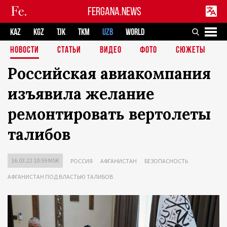
FERGANA.NEWS
KAZ
KGZ
TJK
TKM
UZB
WORLD
НОВОСТИ
СТАТЬИ
ВИДЕО
ФОТО
СЮЖЕТЫ
Российская авиакомпания
изъявила желание
ремонтировать вертолеты
талибов
16.03.22 10:59 MSK
РОССИЯ
АФГАНИСТАН
БЕЗОПАСНОСТЬ
АФГАНИСТАН ПОД ВЛАСТЬЮ ТАЛИБОВ