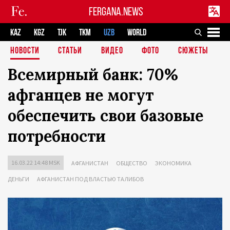
FERGANA.NEWS
KAZ
KGZ
TJK
TKM
UZB
WORLD
НОВОСТИ
СТАТЬИ
ВИДЕО
ФОТО
СЮЖЕТЫ
Всемирный банк: 70%
афганцев не могут
обеспечить свои базовые
потребности
16.03.22 14:48 MSK
АФГАНИСТАН
ОБЩЕСТВО
ЭКОНОМИКА
ДЕНЬГИ
АФГАНИСТАН ПОД ВЛАСТЬЮ ТАЛИБОВ