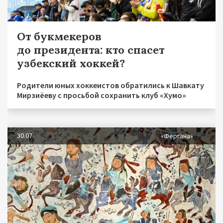
От букмекеров
до президента: кто спасет
узбекский хоккей?
Родители юных хоккеистов обратились к Шавкату
Мирзиёеву с просьбой сохранить клуб «Хумо»
30.07
«Фергана»