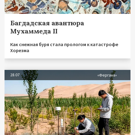
Багдадская авантюра
Мухаммеда II
Как снежная буря стала прологом к катастрофе
Хорезма
28.07
«Фергана»