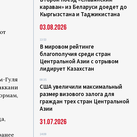
караван» из Беларуси доедет до
Кыргызстана и Таджикистана
03.08.2026
ют
13:53
В мировом рейтинге
благополучия среди стран
Центральной Азии с отрывом
лидирует Казахстан
м-Гуля
08:35
США увеличили максимальный
аккани
размер визового залога для
нормам,
граждан трех стран Центральной
Азии
а,
31.07.2026
ранее
14:09