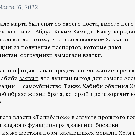
arch 16, 2022
але марта был снят со своего поста, вместо него
в возглавил Абдул-Хаким Хамиди. Как утвержда
произошло потому, что возглавляемое Хаккани
ции: за получение паспортов, которые дают
истан, сотрудники вымогали взятки.
ккани официальный представитель министерства
Хабиби
заявил
, что лучший выход для самого Ала
уации — самоубийство. Также Хабиби обвинил Х
л об образе жизни брата, который противоречит 
.
вата власти «Талибаном» в августе прошлого год
ка видного функционера движения боевики
их же жестких норм, касающихся морали. Хотя 