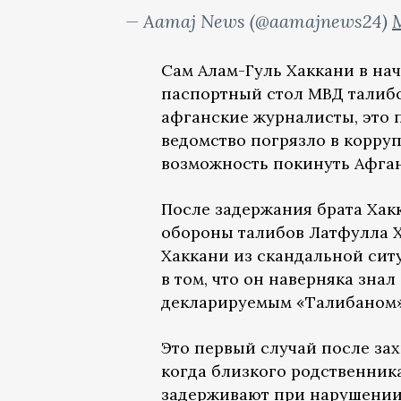
— Aamaj News (@aamajnews24)
M
Сам Алам-Гуль Хаккани в нач
паспортный стол МВД талибо
афганские журналисты, это 
ведомство погрязло в корруп
возможность покинуть Афган
После задержания брата Ха
обороны талибов Латфулла 
Хаккани из скандальной сит
в том, что он наверняка зна
декларируемым «Талибаном»
Это первый случай после зах
когда близкого родственни
задерживают при нарушении 