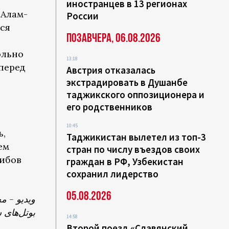
иностранцев в 13 регионах
 Алам-
России
ся
Позавчера, 06.08.2026
ольно
13:18
перед
Австрия отказалась
экстрадировать в Душанбе
таджикского оппозиционера и
его родственников
10:45
ь,
Таджикистан вылетел из топ-3
ем
стран по числу въездов своих
либов
граждан в РФ, Узбекистан
сохранил лидерство
05.08.2026
ویدیو - م
بوتل‌های
14:58
Второй поезд «Славянский