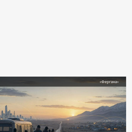
я
«Фергана»