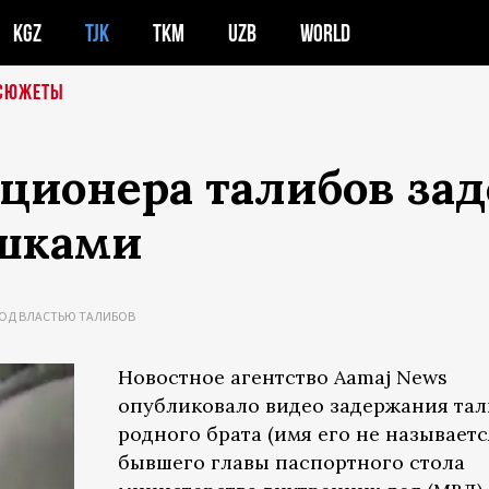
KGZ
TJK
TKM
UZB
WORLD
СЮЖЕТЫ
кционера талибов за
ушками
ОД ВЛАСТЬЮ ТАЛИБОВ
Новостное агентство Aamaj News
опубликовало видео задержания та
родного брата (имя его не называетс
бывшего главы паспортного стола