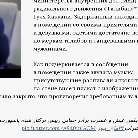
министерства внутренних дел (МВД)
радикального движения «Талибан»*
Гуля Хаккани. Задержанный находил
в помещении со своими приятелями
и девушками, одетыми достаточно в
по меркам талибов и танцевавшими 
мужчинами.
Как подчеркивается в сообщении,
в помещении также звучала музыка,
присутствующие распивали алкогол
на стене висел плакат с изображени
ыло закрыто, что противоречит требованиям та
جلس عیش و عشرت برادر حقانی رییس برکنار شده پاسپورت، 
pic.twitter.com/A8d0inlAOM
#آماج_نیوز
 شراب