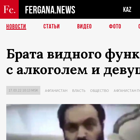
FERGANA.NEWS
KAZ
НОВОСТИ
СТАТЬИ
ВИДЕО
ФОТО
Брата видного фун
с алкоголем и дев
17.03.22 10:13 MSK
АФГАНИСТАН
ВЛАСТЬ
ОБЩЕСТВО
АФГАНИСТАН П