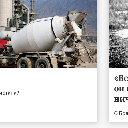
«Вс
он 
истана?
ни
О Бо