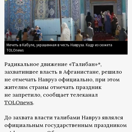
Мечеть в Кабуле, украшенная в честь Навруза. Кадр из сюжета
TOLOnews
Радикальное движение «Талибан»*,
захватившее власть в Афганистане, решило
не отмечать Навруз официально, при этом
жителям страны отмечать праздник
не запретило, сообщает телеканал
TOLOnews
.
До захвата власти талибами Навруз являлся
официальным государственным праздником