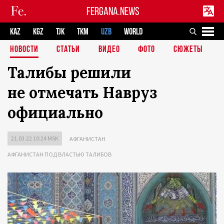
FERGANA.NEWS
KAZ
KGZ
TJK
TKM
UZB
WORLD
НОВОСТИ
СТАТЬИ
ВИДЕО
ФОТО
СЮЖЕТЫ
Талибы решили
не отмечать Навруз
официально
21.03.22 10:24 MSK
АФГАНИСТАН
АФГАНИСТАН ПОД ВЛАСТЬЮ ТАЛИБОВ