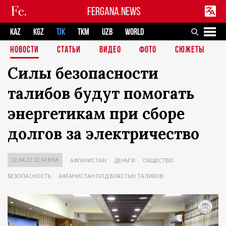
FERGANA.NEWS
KAZ
KGZ
TJK
TKM
UZB
WORLD
НОВОСТИ
СТАТЬИ
ВИДЕО
ФОТО
СЮЖЕТЫ
Силы безопасности
талибов будут помогать
энергетикам при сборе
долгов за электричество
12.04.22 12:54 MSK
АФГАНИСТАН
ДЕНЬГИ
ОБЩЕСТВО
БЕЗОПАСНОСТЬ
АФГАНИСТАН ПОД ВЛАСТЬЮ ТАЛИБОВ