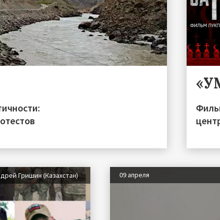
«У
тичности:
Филь
ротестов
цент
09 апреля
дрей Гришин (Казахстан)