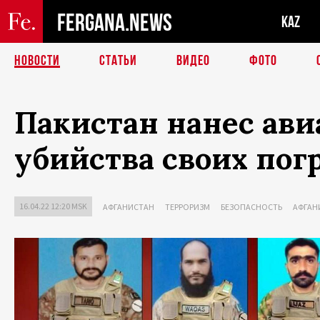
FERGANA.NEWS
KAZ
НОВОСТИ
СТАТЬИ
ВИДЕО
ФОТО
Пакистан нанес ави
убийства своих по
16.04.22 12:20 MSK
АФГАНИСТАН
ТЕРРОРИЗМ
БЕЗОПАСНОСТЬ
АФГАН