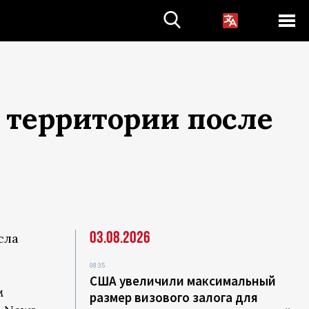
 территории после
03.08.2026
сла
08:35
р
США увеличили максимальный
м
размер визового залога для