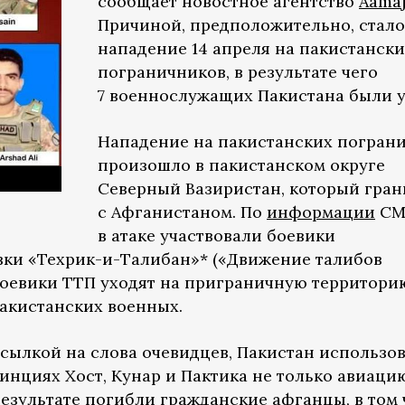
сообщает новостное агентство
Aama
Причиной, предположительно, стало
нападение 14 апреля на пакистански
пограничников, в результате чего
7 военнослужащих Пакистана были у
Нападение на пакистанских погран
произошло в пакистанском округе
Северный Вазиристан, который гран
с Афганистаном. По
информации
СМ
в атаке участвовали боевики
вки «Техрик-и-Талибан»* («Движение талибов
 боевики ТТП уходят на приграничную территори
пакистанских военных.
ссылкой на слова очевидцев, Пакистан использо
инциях Хост, Кунар и Пактика не только авиацию
результате погибли гражданские афганцы, в том