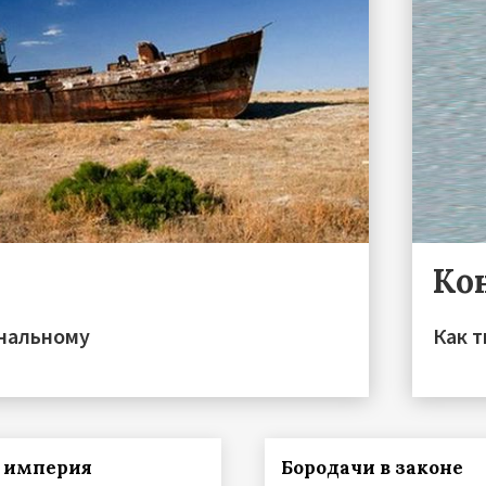
Ко
ональному
Как 
 империя
Бородачи в законе