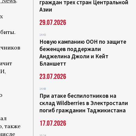
j News
.
граждан трех стран Центральной
Азии
х
29.07.2026
биты.
14:43
Новую кампанию ООН по защите
ичников
беженцев поддержали
Анджелина Джоли и Кейт
ичит
Бланшетт
И,
23.07.2026
14:48
ю
При атаке беспилотников на
склад Wildberries в Электростали
погиб гражданин Таджикистана
вал
17.07.2026
, также
 числе
10:24