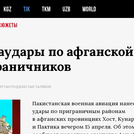
KGZ
TJK
TKM
UZB
WORLD
СЮЖЕТЫ
аудары по афганской
граничников
ИСТАН ПОД ВЛАСТЬЮ ТАЛИБОВ
Пакистанская военная авиация нане
удары по приграничным районам
в афганских провинциях Хост, Куна
и Пактика вечером 15 апреля. Об это