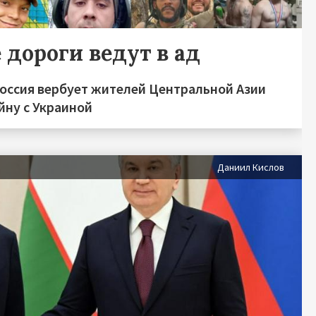
 дороги ведут в ад
Россия вербует жителей Центральной Азии
йну с Украиной
Даниил Кислов