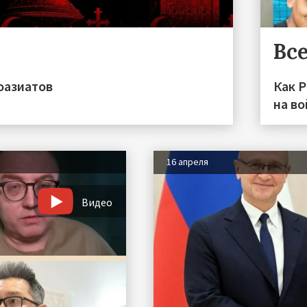
Все
оазиатов
Как 
на во
16 апреля
Видео