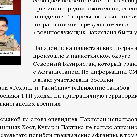
сообщает новостное агентство
Aama
Причиной, предположительно, стало
нападение 14 апреля на пакистански
пограничников, в результате чего
7 военнослужащих Пакистана были у
Нападение на пакистанских погран
произошло в пакистанском округе
Северный Вазиристан, который гран
с Афганистаном. По
информации
СМ
в атаке участвовали боевики
вки «Техрик-и-Талибан»* («Движение талибов
 боевики ТТП уходят на приграничную территори
пакистанских военных.
ссылкой на слова очевидцев, Пакистан использо
инциях Хост, Кунар и Пактика не только авиацию
результате погибли гражданские афганцы, в том