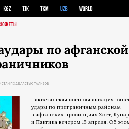
KGZ
TJK
TKM
UZB
WORLD
СЮЖЕТЫ
аудары по афганской
граничников
ИСТАН ПОД ВЛАСТЬЮ ТАЛИБОВ
Пакистанская военная авиация нане
удары по приграничным районам
в афганских провинциях Хост, Куна
и Пактика вечером 15 апреля. Об это