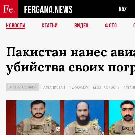
FERGANA.NEWS
KAZ
НОВОСТИ
СТАТЬИ
ВИДЕО
ФОТО
Пакистан нанес ави
убийства своих по
16.04.22 12:20 MSK
АФГАНИСТАН
ТЕРРОРИЗМ
БЕЗОПАСНОСТЬ
АФГАН