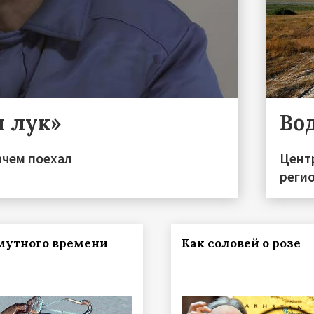
и лук»
Во
ачем поехал
Цент
реги
мутного времени
Как соловей о розе