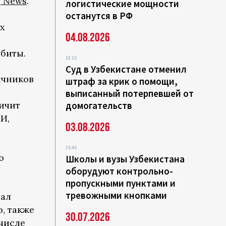
j News
.
логистические мощности
останутся в РФ
х
04.08.2026
биты.
10:15
Суд в Узбекистане отменил
ичников
штраф за крик о помощи,
выписанный потерпевшей от
ичит
домогательств
И,
03.08.2026
15:45
ю
Школы и вузы Узбекистана
оборудуют контрольно-
пропускными пунктами и
тревожными кнопками
вал
, также
30.07.2026
 числе