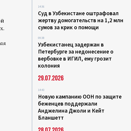
14:36
Суд в Узбекистане оштрафовал
жертву домогательств на 1,2 млн
ой
сумов за крик о помощи
х.
09:38
кая
Узбекистанец задержан в
Петербурге за недонесение о
вербовке в ИГИЛ, ему грозит
колония
29.07.2026
14:43
Новую кампанию ООН по защите
беженцев поддержали
Анджелина Джоли и Кейт
Бланшетт
28.07.2026