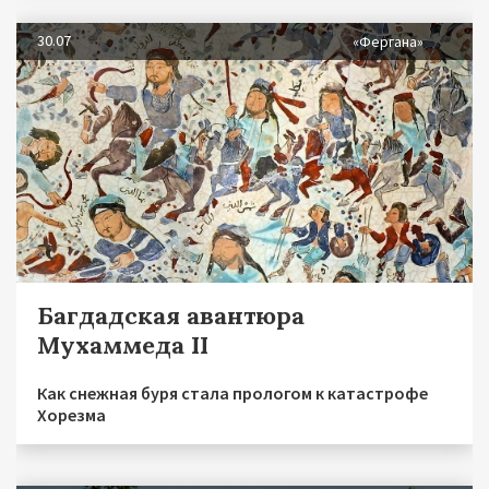
30.07
«Фергана»
Багдадская авантюра
Мухаммеда II
Как снежная буря стала прологом к катастрофе
Хорезма