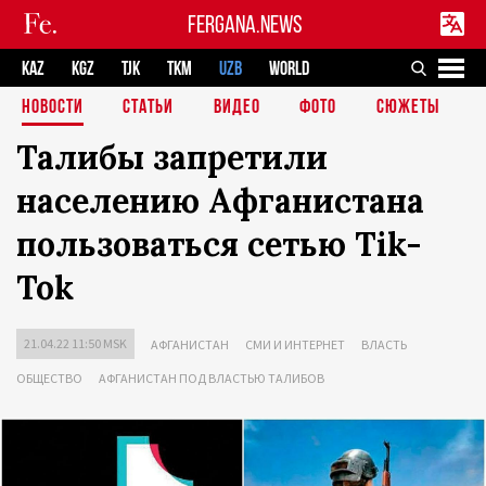
FERGANA.NEWS
KAZ
KGZ
TJK
TKM
UZB
WORLD
НОВОСТИ
СТАТЬИ
ВИДЕО
ФОТО
СЮЖЕТЫ
Талибы запретили
населению Афганистана
пользоваться сетью Tik-
Tok
21.04.22 11:50 MSK
АФГАНИСТАН
СМИ И ИНТЕРНЕТ
ВЛАСТЬ
ОБЩЕСТВО
АФГАНИСТАН ПОД ВЛАСТЬЮ ТАЛИБОВ