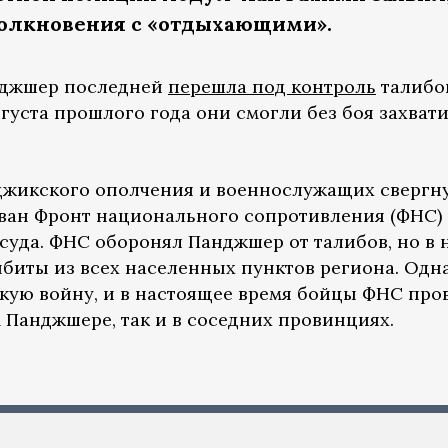
толкновения с «отдыхающими».
нджшер последней
перешла под контроль
талибо
вгуста прошлого года они смогли без боя захват
джикского ополчения и военнослужащих свергн
ван Фронт национального сопротивления (ФНС)
суда. ФНС оборонял Панджшер от талибов, но в 
ыбиты из всех населенных пунктов региона. Одн
ую войну, и в настоящее время бойцы ФНС про
м Панджшере, так и в соседних провинциях.