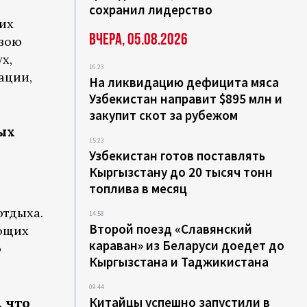
сохранил лидерство
их
Вчера, 05.08.2026
свою
х,
16:23
ации,
На ликвидацию дефицита мяса
Узбекистан направит $895 млн и
закупит скот за рубежом
ых
15:23
Узбекистан готов поставлять
Кыргызстану до 20 тысяч тонн
топлива в месяц
отдыха.
14:58
Второй поезд «Славянский
ающих
караван» из Беларуси доедет до
о
Кыргызстана и Таджикистана
09:44
 что
Китайцы успешно запустили в