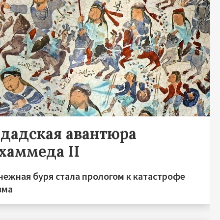
гдадская авантюра
хаммеда II
нежная буря стала прологом к катастрофе
зма