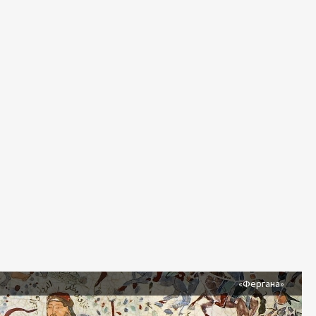
я
«Фергана»