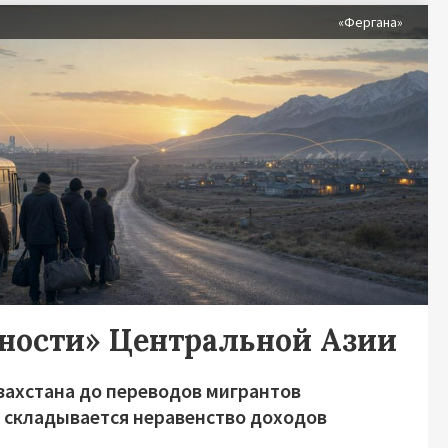
«Фергана»
дности» Центральной Азии
захстана до переводов мигрантов
о складывается неравенство доходов