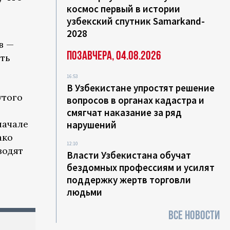
космос первый в истории
узбекский спутник Samarkand-
2028
в —
Позавчера, 04.08.2026
ить
16:53
В Узбекистане упростят решение
утого
вопросов в органах кадастра и
смягчат наказание за ряд
начале
нарушений
ако
12:10
водят
Власти Узбекистана обучат
бездомных профессиям и усилят
поддержку жертв торговли
людьми
ВСЕ НОВОСТИ