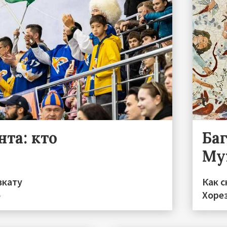
та: кто
Ба
Му
вкату
Как с
»
Хоре