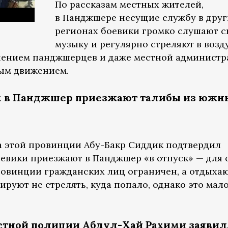
По рассказам местных жителей,
в Панджшере несущие службу в друг
регионах боевики громко слушают 
музыку и регулярно стреляют в возду
мнением панджшерцев и даже местной администр
ым движением.
ых в Панджшер приезжают талибы из южн
а этой провинции Абу-Бакр Сиддик подтвердил
оевики приезжают в Панджшер «в отпуск» — для 
провинции гражданских лиц ограничен, а отдых
руют не стрелять, куда попало, однако это мал
стной полиции Абдул-Хай Рахими заявил,