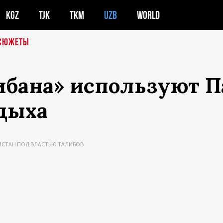
KGZ
TJK
TKM
UZB
WORLD
СЮЖЕТЫ
ибана» используют 
тдыха
ИСТАН ПОД ВЛАСТЬЮ ТАЛИБОВ