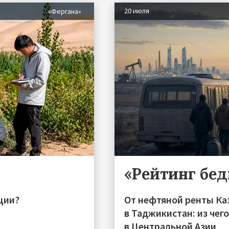
20 июля
«Фергана»
«Рейтинг бе
ции?
От нефтяной ренты Ка
в Таджикистан: из чег
в Центральной Азии