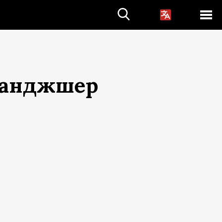
Панджшер