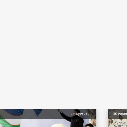
30 июл
«Фергана»