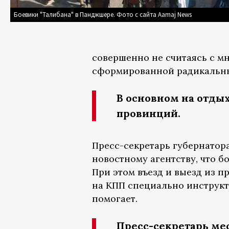
Боевики "Талибана" в Панджшере. Фото с сайта Aamaj News
совершенно не считаясь с 
сформированной радикальн
В основном на отд
провинций.
Пресс-секретарь губернатор
новостному агентству, что б
При этом въезд и выезд из 
на КПП специально инструкти
помогает.
Пресс-секретарь ме