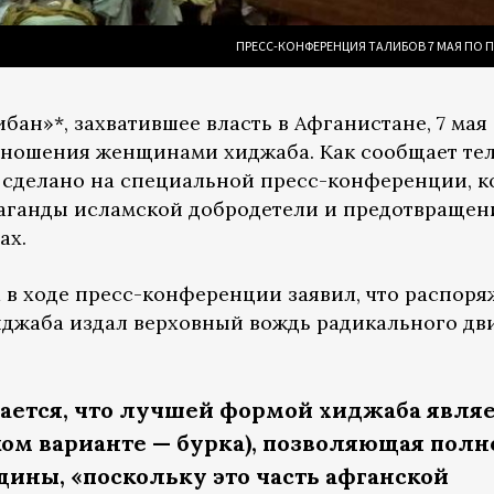
ПРЕСС-КОНФЕРЕНЦИЯ ТАЛИБОВ 7 МАЯ ПО 
ан»*, захватившее власть в Афганистане, 7 мая
 ношения женщинами хиджаба. Как сообщает те
о сделано на специальной пресс-конференции, 
аганды исламской добродетели и предотвращен
ах.
 в ходе пресс-конференции заявил, что распор
иджаба издал верховный вождь радикального д
ается, что лучшей формой хиджаба явля
ком варианте — бурка), позволяющая пол
ины, «поскольку это часть афганской