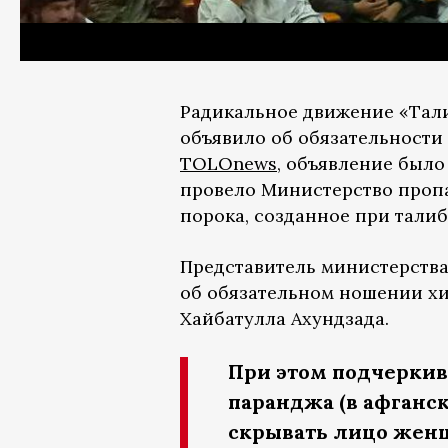
Радикальное движение «Талиб
объявило об обязательности
TOLOnews
, объявление был
провело Министерство проп
порока, созданное при талиб
Представитель министерства
об обязательном ношении х
Хайбатулла Ахундзада.
При этом подчеркив
паранджа (в афганс
скрывать лицо женщ