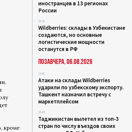
иностранцев в 13 регионах
России
10:16
л
Wildberries: склады в Узбекистане
создаются, но основные
логистические мощности
останутся в РФ
Позавчера, 06.08.2026
13:41
Атаки на склады Wildberries
ин.
ударили по узбекскому экспорту.
ы
Ташкент назначил встречу с
олу
маркетплейсом
дет
10:45
Таджикистан вылетел из топ-3
стран по числу въездов своих
, кроме