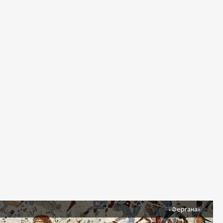
я
«Фергана»