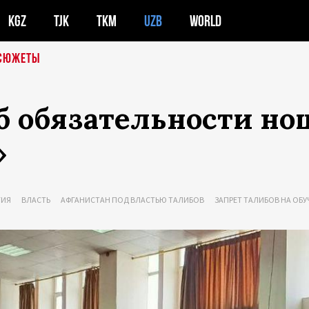
KGZ
TJK
TKM
UZB
WORLD
СЮЖЕТЫ
 обязательности но
»
ГИЯ
ВЛАСТЬ
АФГАНИСТАН ПОД ВЛАСТЬЮ ТАЛИБОВ
ЗАПРЕТ ТАЛИБОВ НА ОБУ