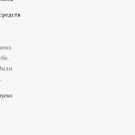
средств
щать
бе.
дили
.
ругих