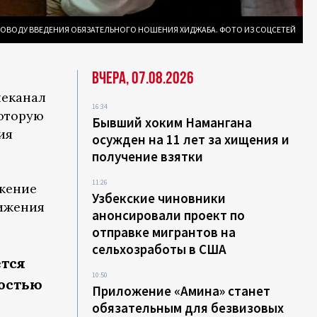
ПОВОДУ ВВЕДЕНИЯ ОБЯЗАТЕЛЬНОГО НОШЕНИЯ ХИДЖАБА. ФОТО ИЗ СОЦСЕТЕЙ
Вчера, 07.08.2026
леканал
16:34
которую
Бывший хоким Намангана
ия
осужден на 11 лет за хищения и
получение взятки
11:26
яжение
Узбекские чиновники
вижения
анонсировали проект по
отправке мигрантов на
сельхозработы в США
ется
10:50
ностью
Приложение «Амина» станет
обязательным для безвизовых