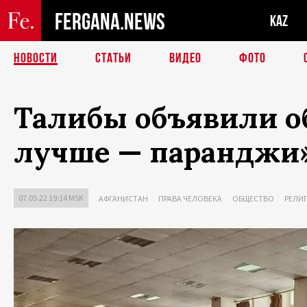
FERGANA.NEWS
KAZ
НОВОСТИ
СТАТЬИ
ВИДЕО
ФОТО
Талибы объявили об
лучше — паранджи
07.05.22 19:14 MSK
АФГАНИСТАН
ПРАВА ЧЕЛОВЕКА
ОБЩЕСТВО
РЕЛИ