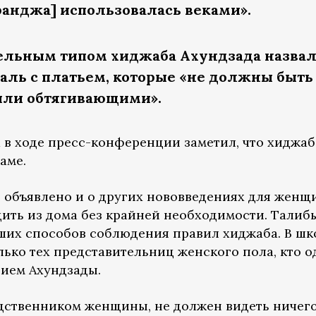
ранджа] использовалась веками».
ельным типом хиджаба Ахундзада назва
ль с платьем, которые «не должны быть
ли обтягивающими».
 в ходе пресс-конференции заметил, что хиджаб
аме.
объявлено и о других нововведениях для женщ
ить из дома без крайней необходимости. Талиб
чших способов соблюдения правил хиджаба. В шк
олько тех представительниц женского пола, кто о
нием Ахундзады.
ственником женщины, не должен видеть ничего