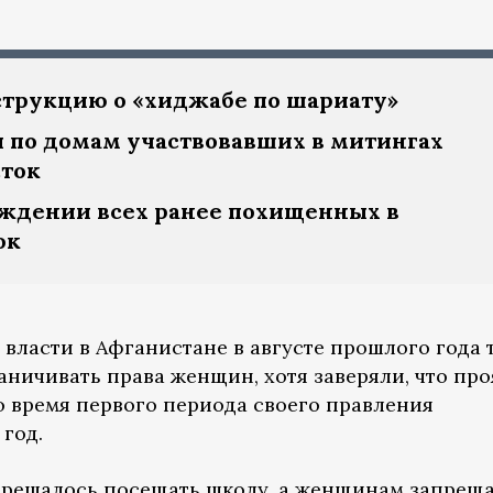
трукцию о «хиджабе по шариату»
 по домам участвовавших в митингах
ток
ождении всех ранее похищенных в
ок
 власти в Афганистане в августе прошлого года
ничивать права женщин, хотя заверяли, что про
о время первого периода своего правления
 год.
азрешалось посещать школу, а женщинам запрещ