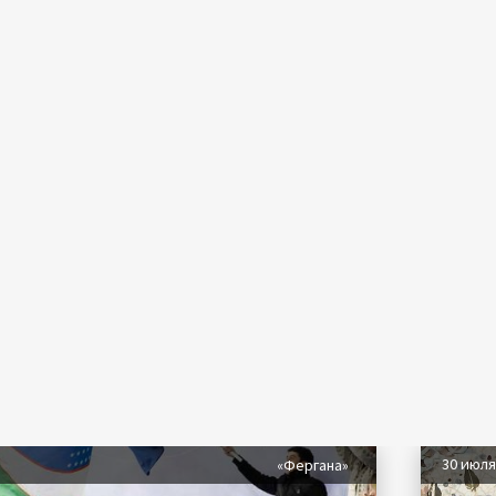
30 июл
«Фергана»