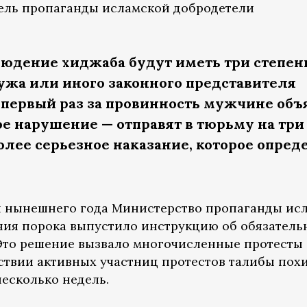
тель пропаганды исламской добродетели
людение хиджаба будут иметь три степен
ужа или иного законного представителя
первый раз за провинность мужчине объ
ое нарушение — отправят в тюрьму на три
более серьезное наказание, которое опред
ря нынешнего года Министерство пропаганды ис
ния порока выпустило инструкцию об обязатель
Это решение вызвало многочисленные протесты
ствии активных участниц протестов талибы по
несколько недель.