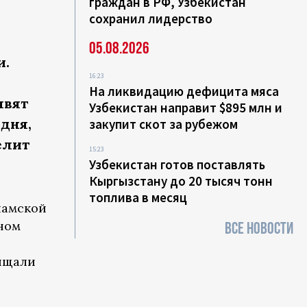
граждан в РФ, Узбекистан
сохранил лидерство
05.08.2026
и.
16:23
На ликвидацию дефицита мяса
явят
Узбекистан направит $895 млн и
 дня,
закупит скот за рубежом
елит
15:23
Узбекистан готов поставлять
Кыргызстану до 20 тысяч тонн
топлива в месяц
ламской
ном
ВСЕ НОВОСТИ
хищали