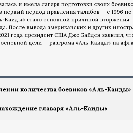
валась и имела лагеря подготовки своих боевик
в первый период правления талибов — с 1996 по 
ль-Каиды» стало основной причиной вторжения
ода. После вывода американских и других иност
2021 года президент США Джо Байден заявлял, чт
основной цели — разгрома «Аль-Каиды» на афг
чении количества боевиков «Аль-Каиды» 
нахождение главаря «Аль-Каиды»