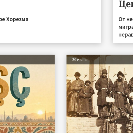
Це
фе Хорезма
От н
мигра
нера
26 июня