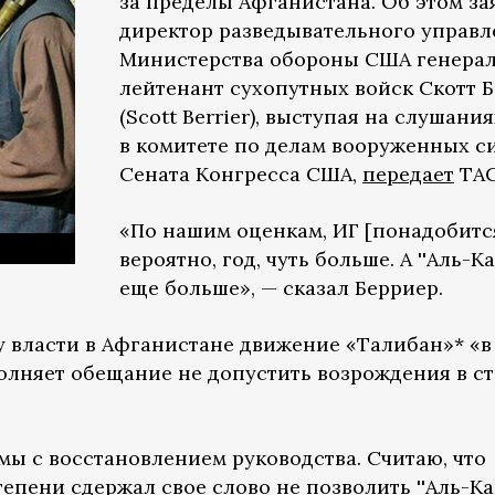
за пределы Афганистана. Об этом за
директор разведывательного управл
Министерства обороны США генерал
лейтенант сухопутных войск Скотт 
(Scott Berrier), выступая на слушания
в комитете по делам вооруженных с
Сената Конгресса США,
передает
ТАС
«По нашим оценкам, ИГ [понадобится
вероятно, год, чуть больше. А ''Аль-Ка
еще больше», — сказал Берриер.
у власти в Афганистане движение «Талибан»* «в
лняет обещание не допустить возрождения в с
емы с восстановлением руководства. Считаю, что
тепени сдержал свое слово не позволить ''Аль-Ка