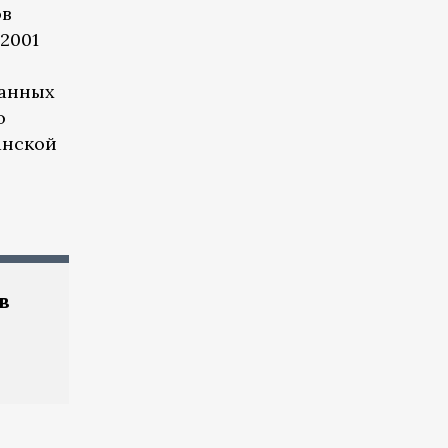
ов
2001
ранных
о
анской
в