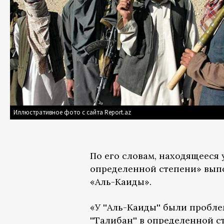
Иллюстративное фото с сайта Report.az
По его словам, находящееся 
определенной степени» выпо
«Аль-Каиды».
«У ''Аль-Каиды'' были пробл
''Талибан'' в определенной с