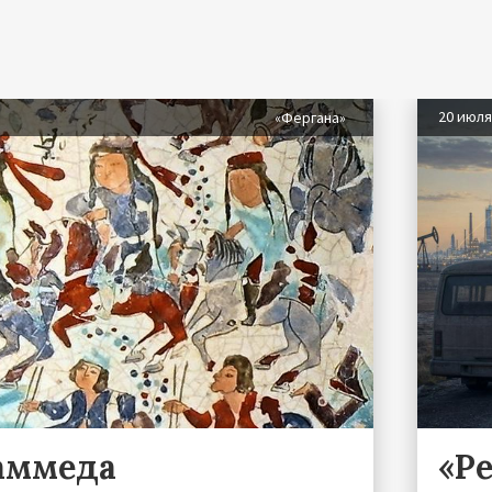
20 июл
«Фергана»
аммеда
«Р