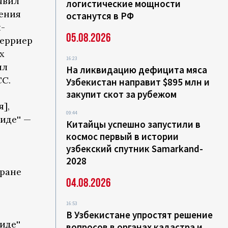
явил
логистические мощности
ения
останутся в РФ
-
05.08.2026
Берриер
х
16:23
ил
На ликвидацию дефицита мяса
С.
Узбекистан направит $895 млн и
закупит скот за рубежом
],
09:44
иде'' —
Китайцы успешно запустили в
космос первый в истории
узбекский спутник Samarkand-
2028
тране
04.08.2026
16:53
В Узбекистане упростят решение
иде''
вопросов в органах кадастра и