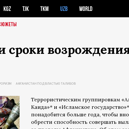
KGZ
TJK
TKM
UZB
WORLD
СЮЖЕТЫ
ли сроки возрождени
РОРИЗМ
АФГАНИСТАН ПОД ВЛАСТЬЮ ТАЛИБОВ
Террористическим группировкам «А
Каида»* и «Исламское государство»
понадобится больше года, чтобы вно
обрести способность совершать выл