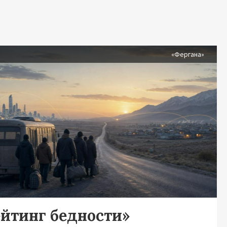
я
«Фергана»
ейтинг бедности»