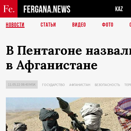
FERGANA.NEWS
KAZ
НОВОСТИ
СТАТЬИ
ВИДЕО
ФОТО
В Пентагоне назва
в Афганистане
11.05.22 08:40 MSK
ГОСУДАРСТВО
АФГАНИСТАН
БЕЗОПАСНОСТЬ
ТЕР