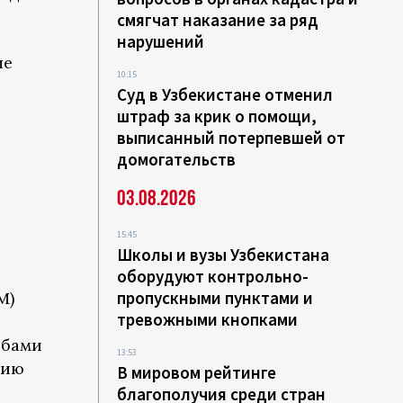
смягчат наказание за ряд
нарушений
ше
10:15
Суд в Узбекистане отменил
штраф за крик о помощи,
выписанный потерпевшей от
домогательств
03.08.2026
15:45
Школы и вузы Узбекистана
оборудуют контрольно-
пропускными пунктами и
М)
тревожными кнопками
ибами
13:53
цию
В мировом рейтинге
благополучия среди стран