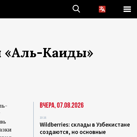
я «Аль-Каиды»
Вчера, 07.08.2026
ль-
*
10:16
вь
Wildberries: склады в Узбекистане
азки
создаются, но основные