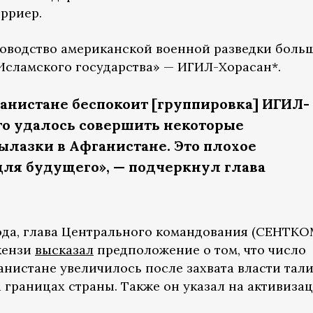
ерриер.
уководство американской военной разведки боль
сламского государства» — ИГИЛ-Хорасан*.
анистане беспокоит [группировка] ИГИЛ-
что удалось совершить некоторые
ылазки в Афганистане. Это плохое
ля будущего», — подчеркнул глава
года, глава Центрального командования (СЕНТКО
кензи
высказал
предположение о том, что число
анистане увеличилось после захвата власти тал
а границах страны. Также он указал на активиза
.