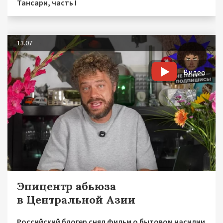
Тансари, часть I
13.07
Видео
Эпицентр абьюза
в Центральной Азии
Российский блогер снял фильм о бытовом насилии