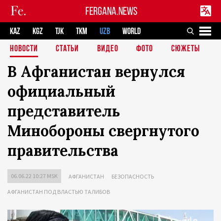
FERGANA.NEWS
KAZ
KGZ
TJK
TKM
UZB
WORLD
НОВОСТИ
СТАТЬИ
ВИДЕО
ФОТО
СЮЖЕТЫ
В Афганистан вернулся
официальный
представитель
Минобороны свергнутого
правительства
06.06.22 10:27 MSK
АФГАНИСТАН
БЕЗОПАСНОСТЬ
АФГАНИСТАН ПОД ВЛАСТЬЮ ТАЛИБОВ