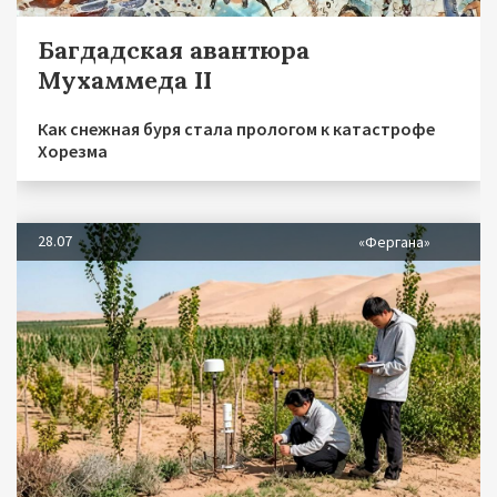
Багдадская авантюра
Мухаммеда II
Как снежная буря стала прологом к катастрофе
Хорезма
28.07
«Фергана»