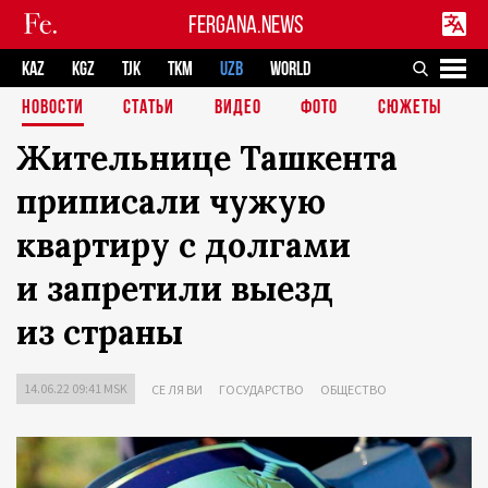
FERGANA.NEWS
KAZ
KGZ
TJK
TKM
UZB
WORLD
НОВОСТИ
СТАТЬИ
ВИДЕО
ФОТО
СЮЖЕТЫ
Жительнице Ташкента
приписали чужую
квартиру с долгами
и запретили выезд
из страны
14.06.22 09:41 MSK
СЕ ЛЯ ВИ
ГОСУДАРСТВО
ОБЩЕСТВО