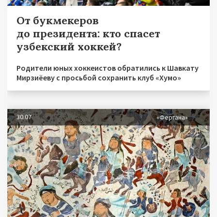
От букмекеров
до президента: кто спасет
узбекский хоккей?
Родители юных хоккеистов обратились к Шавкату
Мирзиёеву с просьбой сохранить клуб «Хумо»
30.07
«Фергана»