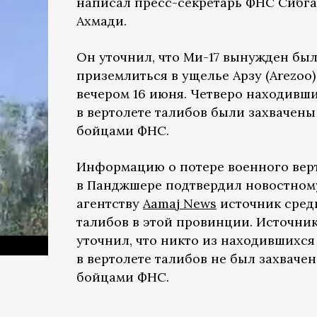
написал пресс-секретарь ФНС Сибга
Ахмади.
Он уточнил, что Ми-17 вынужден бы
приземлиться в ущелье Арзу (Arezoo)
вечером 16 июня. Четверо находивш
в вертолете талибов были захвачены
бойцами ФНС.
Информацию о потере военного вер
в Панджшере подтвердил новостном
агентству
Aamaj News
источник сред
талибов в этой провинции. Источни
уточнил, что никто из находившихся
в вертолете талибов не был захвачен
бойцами ФНС.