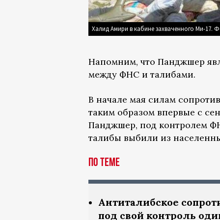
Халид Амири в кабине захваченного Ми-17. 
Напомним, что Панджшер явл
между ФНС и талибами.
В начале мая силам сопротив
таким образом впервые с сен
Панджшер, под контролем ФН
талибы выбили из населенны
По теме
Антиталибское сопроти
под свой контроль оди