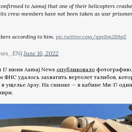
r confirmed to Aamaj that one of their helicopters crash
t its crew members have not been taken as war prisoner
mbers according to him.
pic.twitter.com/qpvSm2S9pZ
news_EN)
June 16, 2022
 17 июня Aamaj News
опубликовало
фотографию
 ФНС удалось захватить вертолет талибов, кот
в ущелье Арзу. На снимке — в кабине Ми-17 оди
мири.