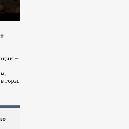
ий
инции —
вы,
в горы.
ло