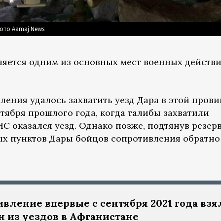
Фото Aamaj News
яется одним из основных мест военных действ
ления удалось захватить уезд Дара в этой пров
тября прошлого года, когда талибы захватили
С оказался уезд. Однако позже, подтянув резер
х пунктов Дары бойцов сопротивления обратно 
вление впервые с сентября 2021 года взя
н из уездов в Афганистане