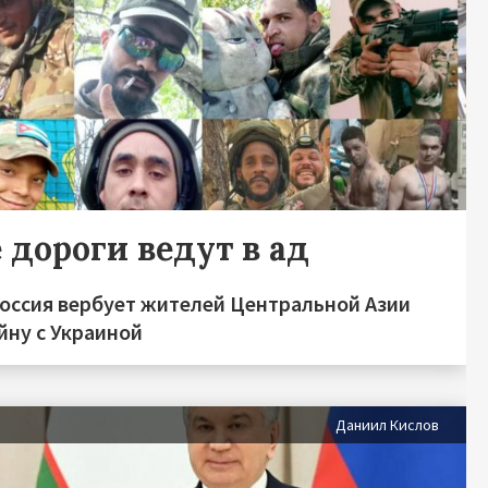
 дороги ведут в ад
Россия вербует жителей Центральной Азии
йну с Украиной
Даниил Кислов