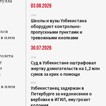
тулла
03.08.2026
15:45
л
Школы и вузы Узбекистана
оборудуют контрольно-
ихся
пропускными пунктами и
 в плен
тревожными кнопками
30.07.2026
толета
14:36
у
Суд в Узбекистане оштрафовал
и
жертву домогательств на 1,2 млн
сумов за крик о помощи
к
09:38
 в плен
Узбекистанец задержан в
Петербурге за недонесение о
вербовке в ИГИЛ, ему грозит
колония