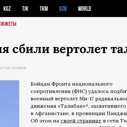
KGZ
TJK
TKM
UZB
WORLD
СЮЖЕТЫ
я сбили вертолет т
ЛАСТЬЮ ТАЛИБОВ
Бойцам Фронта национального
сопротивления (ФНС) удалось подби
военный вертолет Ми-17 радикально
движения «Талибан»*, захватившего
в Афганистане, в провинции Панджш
Об этом на
своей странице
в сети Tw