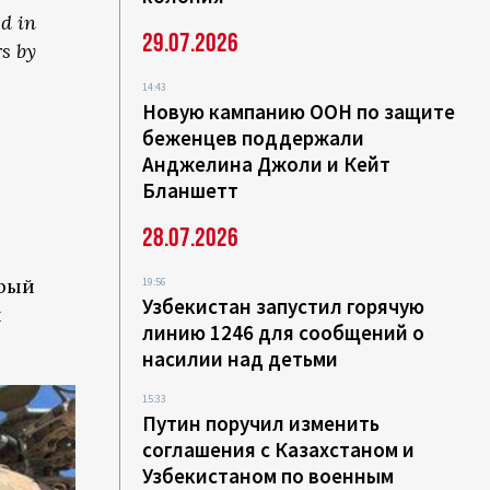
ed in
29.07.2026
s by
14:43
Новую кампанию ООН по защите
беженцев поддержали
Анджелина Джоли и Кейт
Бланшетт
28.07.2026
,
орый
19:56
Узбекистан запустил горячую
н
линию 1246 для сообщений о
насилии над детьми
15:33
Путин поручил изменить
соглашения с Казахстаном и
Узбекистаном по военным