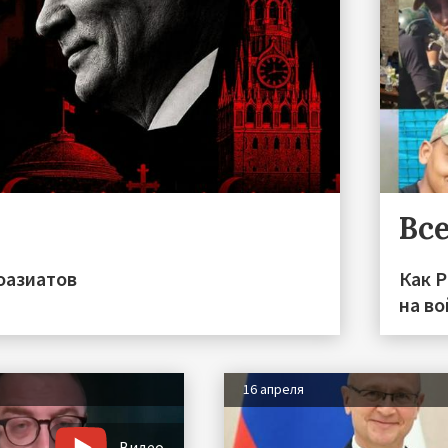
Все
оазиатов
Как 
на во
16 апреля
Видео