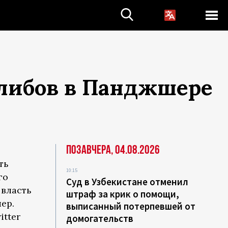
алибов в Панджшере
Позавчера, 04.08.2026
ть
10:15
го
Суд в Узбекистане отменил
 власть
штраф за крик о помощи,
ер.
выписанный потерпевшей от
itter
домогательств