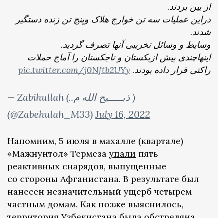
از بین بردند.
دراین عملیات سه تن خوارج هلاک وپنج تن زنده دستگیر
شدند.
وسایط و وسائل تخریبی آنها تصرف گردید.
اینهاچندی پیش ازبکستان و تاجکستان را آماج حملات
pic.twitter.com/j0Nftb2UYy
راکتی قرار داده بودند.
— Zabihullah (..ذبـــــیح الله م )
(@Zabehulah_M33)
July 16, 2022
Напомним, 5 июля в махалле (квартале)
«Мажнунтол» Термеза
упали
пять
реактивных снарядов, выпущенные
со стороны Афганистана. В результате был
нанесен незначительный ущерб четырем
частным домам. Как позже выяснилось,
территория Узбекистана была обстреляна