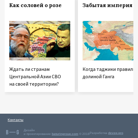
Как соловей о розе
Забытая империя
Ждать ли странам
Когда таджики правили
Центральной Азии СВО
долиной Ганга
на своей территории?
Контакты
Дизайн
Разработка
devep.pro
и проектирование
baturingroup.com
© 2018