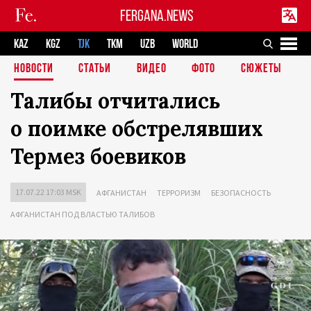
FERGANA.NEWS
KAZ
KGZ
TJK
TKM
UZB
WORLD
НОВОСТИ
СТАТЬИ
ВИДЕО
ФОТО
СЮЖЕТЫ
Талибы отчитались
о поимке обстрелявших
Термез боевиков
17.07.22 17:03 MSK
АФГАНИСТАН
ТЕРРОРИЗМ
БЕЗОПАСНОСТЬ
АФГАНИСТАН ПОД ВЛАСТЬЮ ТАЛИБОВ