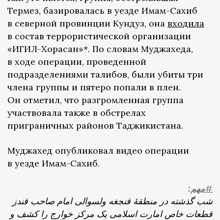
Термез, базировалась в уезде Имам-Сахиб
в северной провинции Кундуз, она
входила
в состав террористической организации
«ИГИЛ-Хорасан»*. По словам Муджахеда,
в ходе операции, проведенной
подразделениями талибов, были убиты три
члена группы и пятеро попали в плен.
Он отметил, что разгромленная группа
участвовала также в обстрелах
приграничных районов Таджикистана.
Муджахед опубликовал видео операции
в уезде Имам-Сахиб.
:
#مهم
شب گذشته در منطقهٔ قنجغه ولسوالی امام صاحب قندز
قطعات خاص امارت اسلامی یک مرکز خوارج را کشف و