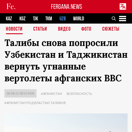
FERGANA.NEWS
KAZ
KGZ
TJK
TKM
UZB
WORLD
НОВОСТИ
СТАТЬИ
ВИДЕО
ФОТО
СЮЖЕТЫ
Талибы снова попросили
Узбекистан и Таджикистан
вернуть угнанные
вертолеты афганских ВВС
08.08.22 08:33 MSK
АФГАНИСТАН
БЕЗОПАСНОСТЬ
АФГАНИСТАН ПОД ВЛАСТЬЮ ТАЛИБОВ