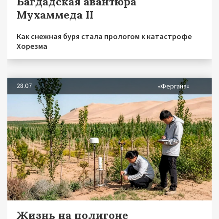
Багдадская авантюра
Мухаммеда II
Как снежная буря стала прологом к катастрофе
Хорезма
28.07
«Фергана»
Жизнь на полигоне