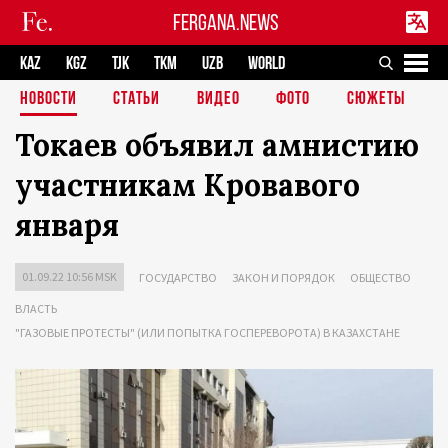
FERGANA.NEWS
KAZ
KGZ
TJK
TKM
UZB
WORLD
НОВОСТИ
СТАТЬИ
ВИДЕО
ФОТО
СЮЖЕТЫ
Токаев объявил амнистию
участникам Кровавого
января
01.09.22 10:56 MSK
ГОСУДАРСТВО
ЗАКОН И ПОРЯДОК
ОБЩЕСТВО
ВЛАСТЬ
"ГАЗОВЫЕ ПРОТЕСТЫ" (ИЛИ ПОПЫТКА ГОСПЕРЕВОРОТА) В КАЗАХСТАНЕ