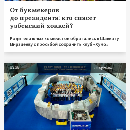
От букмекеров
до президента: кто спасет
узбекский хоккей?
Родители юных хоккеистов обратились к Шавкату
Мирзиёеву с просьбой сохранить клуб «Хумо»
03.08
«Фергана»