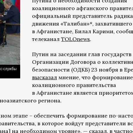
Путина о необходимости создания
коалиционного афганского правите
официальный представитель радик
движения «Талибан»*, захватившего
в Афганистане, Билал Карими, сооб
телеканал
TOLOnews
.
Путин на заседании глав государств
Организации Договора о коллектив
есс-службы
безопасности (ОДКБ) 23 ноября в Ер
высказал
мнение, что формирование
коалиционного правительства
в Афганистане является приоритето
ноазиатского региона.
нном этапе – обеспечить формирование по-наст
авительства, в которое войдут представители в
на] на необходимом уровне», — сказал, в частно