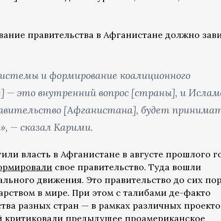
вание правительства в Афганистане должно зав
системы и формирование коалиционного
] — это внутренний вопрос [страны], и Ислам
равительство [Афганистана], будет принима
», — сказал Карими.
или власть в Афганистане в августе прошлого го
ормировали
свое правительство. Туда вошли
льного движения. Это правительство до сих по
арством в мире. При этом с талибами де-факто
ва разных стран — в рамках различных проектов
ой критиковали предыдущее проамериканское