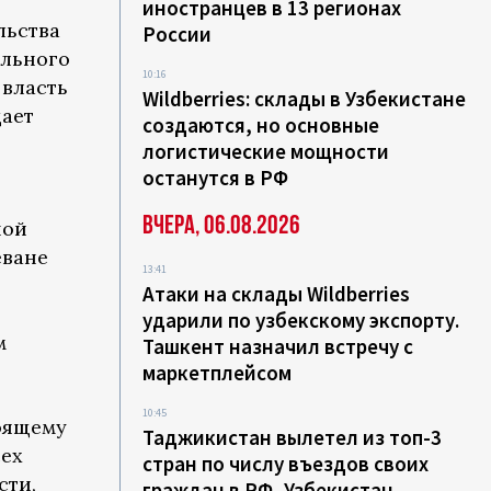
иностранцев в 13 регионах
льства
России
ального
10:16
 власть
Wildberries: склады в Узбекистане
щает
создаются, но основные
логистические мощности
останутся в РФ
Вчера, 06.08.2026
ной
еване
13:41
Атаки на склады Wildberries
ударили по узбекскому экспорту.
м
Ташкент назначил встречу с
маркетплейсом
10:45
оящему
Таджикистан вылетел из топ-3
сех
стран по числу въездов своих
сти,
граждан в РФ, Узбекистан