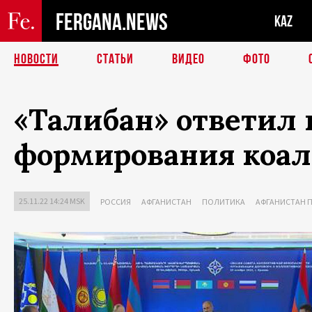
FERGANA.NEWS
KAZ
НОВОСТИ
СТАТЬИ
ВИДЕО
ФОТО
«Талибан» ответил 
формирования коал
25.11.22 14:24 MSK
РОССИЯ
АФГАНИСТАН
ПОЛИТИКА
АФГАНИСТАН 