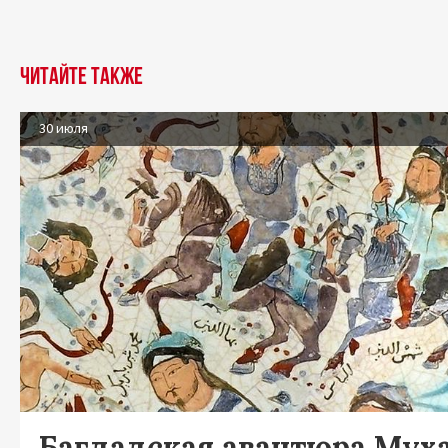
Читайте также
30 июля
Багдадская авантюра Мух