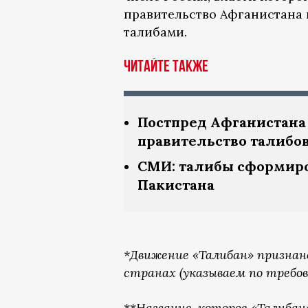
правительство Афганистана 
талибами.
Читайте также
Постпред Афганистана
правительство талибо
СМИ: талибы сформиро
Пакистана
*Движение «Талибан» признан
странах (указываем по требов
**
Название, которое «Талиба