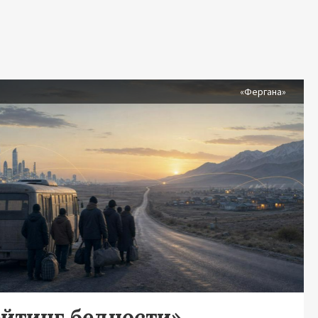
я
«Фергана»
ейтинг бедности»