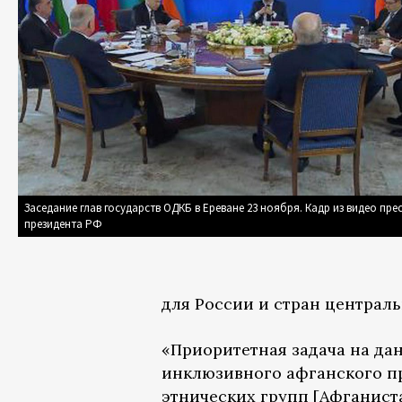
Заседание глав государств ОДКБ в Ереване 23 ноября. Кадр из видео пр
президента РФ
для России и стран централь
«Приоритетная задача на да
инклюзивного афганского пр
этнических групп [Афганиста