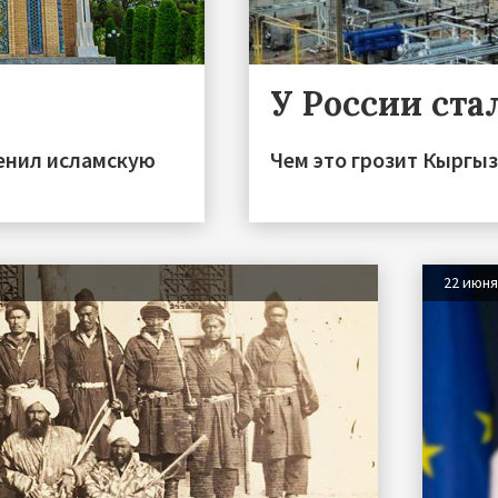
У России ста
менил исламскую
Чем это грозит Кыргы
22 июн