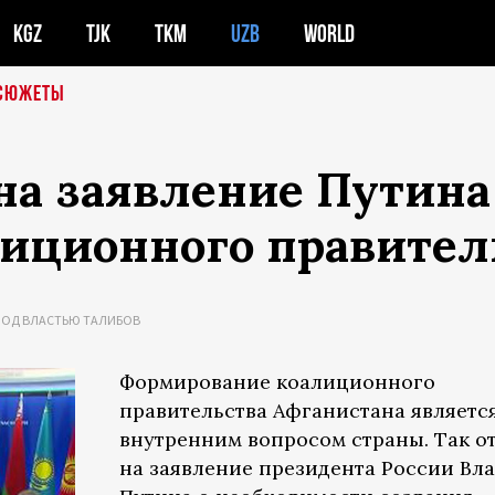
KGZ
TJK
TKM
UZB
WORLD
СЮЖЕТЫ
на заявление Путина
иционного правител
ПОД ВЛАСТЬЮ ТАЛИБОВ
Формирование коалиционного
правительства Афганистана являетс
внутренним вопросом страны. Так о
на заявление президента России Вл