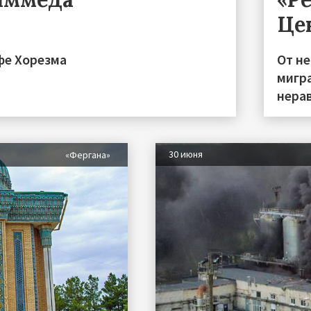
Це
фе Хорезма
От н
мигра
нера
30 июня
«Фергана»