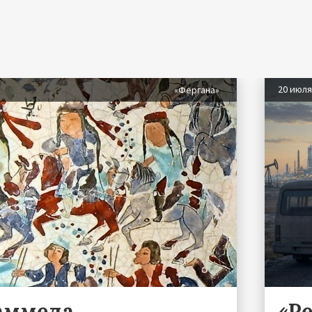
20 июл
«Фергана»
аммеда
«Р