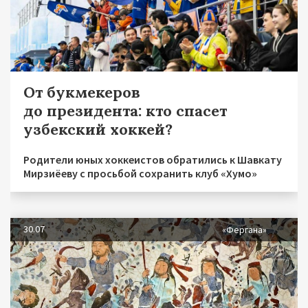
От букмекеров
до президента: кто спасет
узбекский хоккей?
Родители юных хоккеистов обратились к Шавкату
Мирзиёеву с просьбой сохранить клуб «Хумо»
30.07
«Фергана»