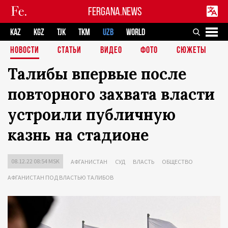
FERGANA.NEWS
KAZ
KGZ
TJK
TKM
UZB
WORLD
НОВОСТИ
СТАТЬИ
ВИДЕО
ФОТО
СЮЖЕТЫ
Талибы впервые после
повторного захвата власти
устроили публичную
казнь на стадионе
08.12.22 08:54 MSK
АФГАНИСТАН
СУД
ВЛАСТЬ
ОБЩЕСТВО
АФГАНИСТАН ПОД ВЛАСТЬЮ ТАЛИБОВ