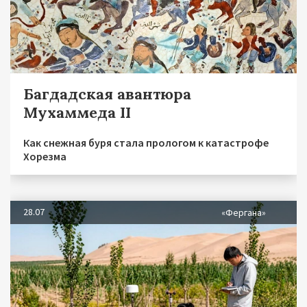
Багдадская авантюра
Мухаммеда II
Как снежная буря стала прологом к катастрофе
Хорезма
28.07
«Фергана»