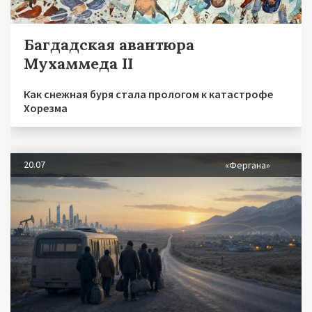
Багдадская авантюра
Мухаммеда II
Как снежная буря стала прологом к катастрофе
Хорезма
20.07
«Фергана»