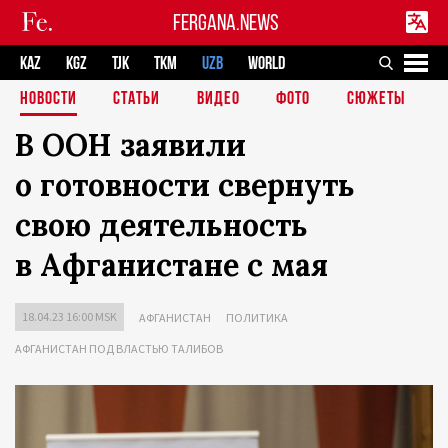
FERGANA.NEWS
KAZ
KGZ
TJK
TKM
UZB
WORLD
НОВОСТИ
СТАТЬИ
ВИДЕО
ФОТО
СЮЖЕТЫ
В ООН заявили
о готовности свернуть
свою деятельность
в Афганистане с мая
18.04.23 16:00 MSK
АФГАНИСТАН
ПОЛИТИКА
АФГАНИСТАН ПОД ВЛАСТЬЮ ТАЛИБОВ