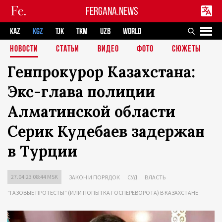
FERGANA.NEWS
KAZ
KGZ
TJK
TKM
UZB
WORLD
НОВОСТИ
СТАТЬИ
ВИДЕО
ФОТО
СЮЖЕТЫ
Генпрокурор Казахстана:
Экс-глава полиции
Алматинской области
Серик Кудебаев задержан
в Турции
27.04.23 08:44 MSK
ЗАКОН И ПОРЯДОК
СУД
ВЛАСТЬ
"ГАЗОВЫЕ ПРОТЕСТЫ" (ИЛИ ПОПЫТКА ГОСПЕРЕВОРОТА) В КАЗАХСТАНЕ