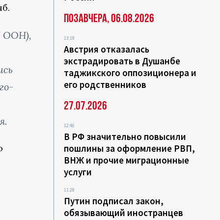
яб.
Позавчера, 06.08.2026
 ООН),
13:18
Австрия отказалась
.
экстрадировать в Душанбе
ись
таджикского оппозиционера и
его родственников
го-
27.07.2026
я.
12:46
В РФ значительно повысили
о
пошлины за оформление РВП,
ВНЖ и прочие миграционные
услуги
11:28
Путин подписал закон,
обязывающий иностранцев