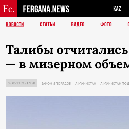
FERGANA.NEWS
KAZ
НОВОСТИ
СТАТЬИ
ВИДЕО
ФОТО
Талибы отчитались
— в мизерном объе
08.05.23 09:21 MSK
ЗАКОН И ПОРЯДОК
АФГАНИСТАН
АФГАНИСТАН ПОД