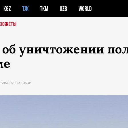
KGZ
TJK
TKM
UZB
WORLD
СЮЖЕТЫ
 об уничтожении пол
ме
 ВЛАСТЬЮ ТАЛИБОВ