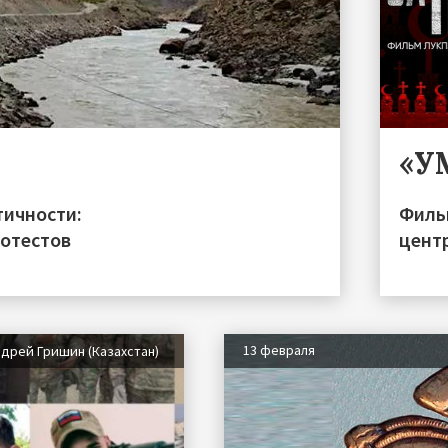
«У
тичности:
Филь
ротестов
цент
13 февраля
дрей Гришин (Казахстан)