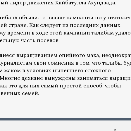
ый лидер движения Хайбатулла Ахундзада.
либан» объявил о начале кампании по уничтож
ей стране. Как следует из последних данных,
му времени в ходе этой кампании талибам удало
ельную часть посевов.
щиеся выращиванием опийного мака, неоднокра
рналистам свои сомнения в том, что талибы бу
м маком в условиях нынешнего сложного
 Многие дехкане вынуждены заниматься выращ
как это для них самый простой способ, чтобы
венных семей.