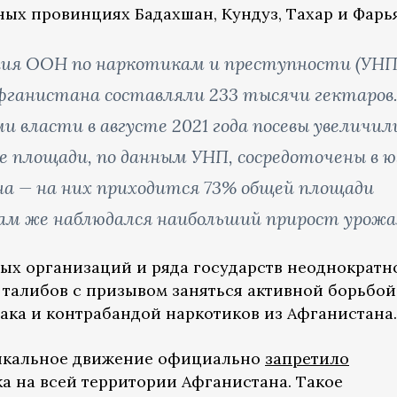
ных провинциях Бадахшан, Кундуз, Тахар и Фарь
ия ООН по наркотикам и преступности (УНП
Афганистана составляли 233 тысячи гектаров
 власти в августе 2021 года посевы увеличил
ые площади, по данным УНП, сосредоточены в ю
а — на них приходится 73% общей площади
ам же наблюдался наибольший прирост урожа
ых организаций и ряда государств неоднократн
 талибов с призывом заняться активной борьбой
ка и контрабандой наркотиков из Афганистана.
дикальное движение официально
запретило
 на всей территории Афганистана. Такое