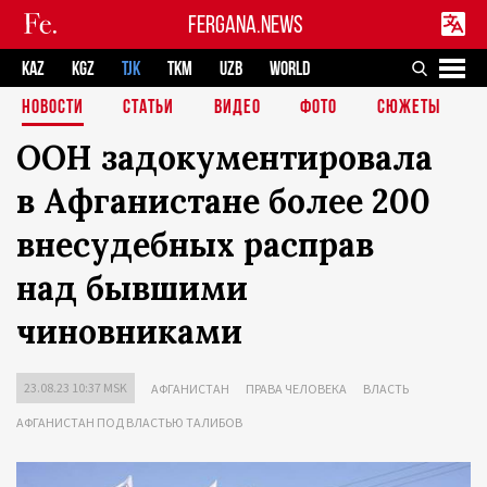
FERGANA.NEWS
KAZ
KGZ
TJK
TKM
UZB
WORLD
НОВОСТИ
СТАТЬИ
ВИДЕО
ФОТО
СЮЖЕТЫ
ООН задокументировала
в Афганистане более 200
внесудебных расправ
над бывшими
чиновниками
23.08.23 10:37 MSK
АФГАНИСТАН
ПРАВА ЧЕЛОВЕКА
ВЛАСТЬ
АФГАНИСТАН ПОД ВЛАСТЬЮ ТАЛИБОВ