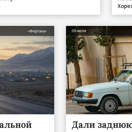
»
Хоре
09 июля
«Фергана»
ральной
Дали задню