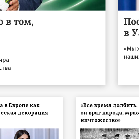
 в том,
По
в 
«Мы 
наши
ира
ства
а в Европе как
«Все время долбить,
еская декорация
он враг народа, мраз
ничтожество»