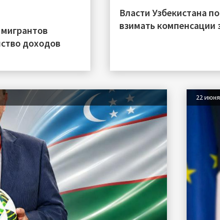
Власти Узбекистана п
взимать компенсации 
 мигрантов
нство доходов
22 июн