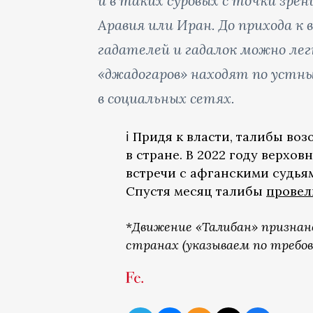
и в таких суровых с точки зре
Аравия или Иран. До прихода к 
гадателей и гадалок можно лег
«джадогаров» находят по устны
в социальных сетях.
ℹ️ Придя к власти, талибы в
в стране. В 2022 году верхо
встречи с афганскими судьям
Спустя месяц талибы
провел
*
Движение «Талибан» признан
странах (указываем по требов