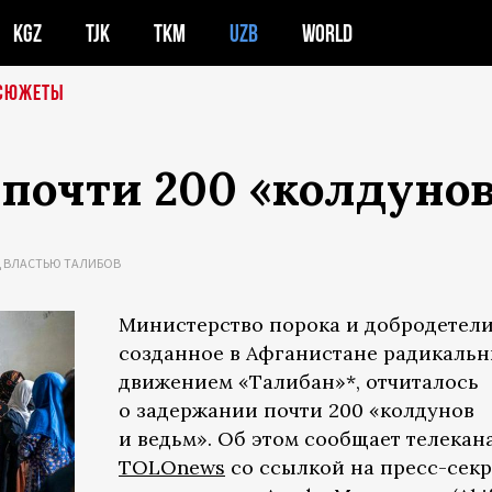
KGZ
TJK
TKM
UZB
WORLD
СЮЖЕТЫ
почти 200 «колдунов
 ВЛАСТЬЮ ТАЛИБОВ
Министерство порока и добродетели
созданное в Афганистане радикаль
движением «Талибан»*, отчиталось
о задержании почти 200 «колдунов
и ведьм». Об этом сообщает телекан
TOLOnews
со ссылкой на пресс-секр