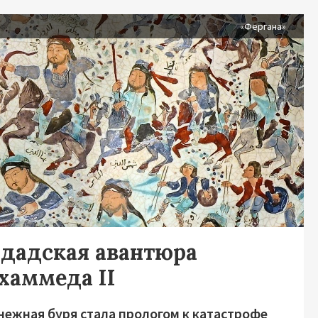
я
«Фергана»
гдадская авантюра
хаммеда II
нежная буря стала прологом к катастрофе