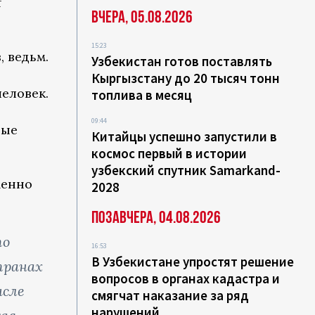
f
Вчера, 05.08.2026
15:23
, ведьм.
Узбекистан готов поставлять
Кыргызстану до 20 тысяч тонн
человек.
топлива в месяц
09:44
рые
Китайцы успешно запустили в
космос первый в истории
узбекский спутник Samarkand-
менно
2028
Позавчера, 04.08.2026
то
16:53
В Узбекистане упростят решение
транах
вопросов в органах кадастра и
исле
смягчат наказание за ряд
нарушений