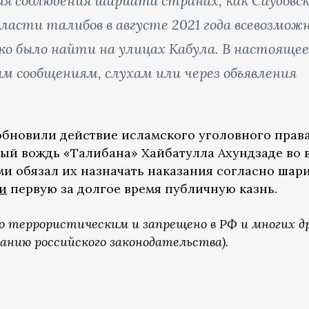
ния соблюдения шариата странах, как Саудовс
власти талибов в августе 2021 года всевозмож
ко было найти на улицах Кабула. В настоящее
м сообщениям, слухам или через объявления
озобновили действие исламского уголовного прав
вный вождь «Талибана» Хайбатулла Ахундзаде во 
и обязал их назначать наказания согласно шари
и
первую за долгое время публичную казнь.
о террористическим и запрещено в РФ и многих д
анию российского законодательства).