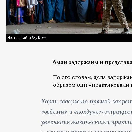
Фото с сайта Sky News
были задержаны и представл
По его словам, дела задерж
образом они «практиковали к
Коран содержит прямой запрет
«ведьмы» и «колдуны» отрицаю
увлечение магическими практи