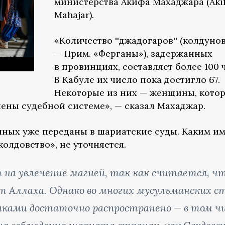
министерства Акифа Махаджара (Aki
Mahajar).
«Количество ''джадогаров'' (колдунов
— Прим. «Ферганы»), задержанных
в провинциях, составляет более 100 
В Кабуле их число пока достигло 67.
Некоторые из них — женщины, кото
ены судебной системе», — сказал Махаджар.
анных уже переданы в шариатские суды. Каким и
олдовство», не уточняется.
 на увлечение магией, так как считается, ч
т Аллаха. Однако во многих мусульманских с
ками достаточно распространено — в том ч