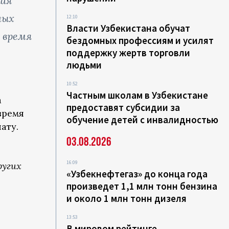
кая
ных
12:10
Власти Узбекистана обучат
 время
бездомных профессиям и усилят
поддержку жертв торговли
людьми
10:52
Частным школам в Узбекистане
а
предоставят субсидии за
время
обучение детей с инвалидностью
ату.
03.08.2026
16:09
ругих
«Узбекнефтегаз» до конца года
произведет 1,1 млн тонн бензина
и около 1 млн тонн дизеля
13:53
В мировом рейтинге