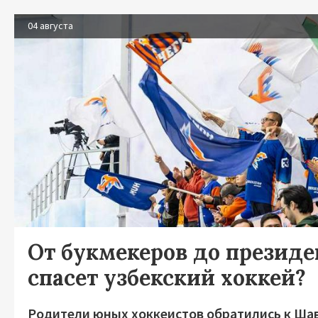
04 августа
От букмекеров до президен
спасет узбекский хоккей?
Родители юных хоккеистов обратились к Ша