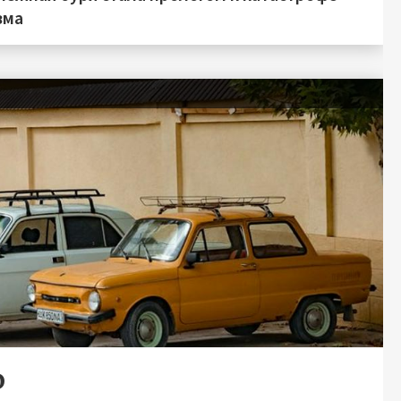
зма
ю