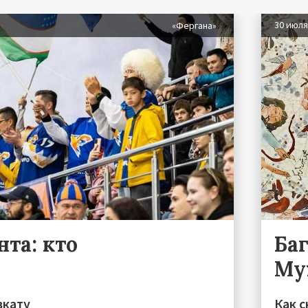
30 июл
«Фергана»
та: кто
Ба
Му
вкату
Как с