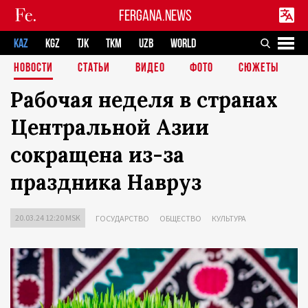
FERGANA.NEWS
KAZ
KGZ
TJK
TKM
UZB
WORLD
НОВОСТИ
СТАТЬИ
ВИДЕО
ФОТО
СЮЖЕТЫ
Рабочая неделя в странах
Центральной Азии
сокращена из-за
праздника Навруз
20.03.24 12:20 MSK
ГОСУДАРСТВО
ОБЩЕСТВО
КУЛЬТУРА