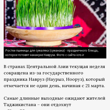
Ростки пшеницы для сумаляка (суманака) - праздничного блюда,
которое готовят накануне Навруза. Фото с сайта icro.ir
В странах Центральной Азии текущая неделя
сокращена из-за государственного
праздника Навруз (Наурыз, Нооруз), который
отмечается не один день, начиная с 21 марта.
Самые длинные выходные ожидают жителей
Таджикистана – они отдохнут