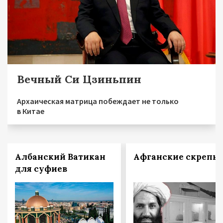
Вечный Си Цзиньпин
Архаическая матрица побеждает не только
в Китае
Албанский Ватикан
Афганские скрепы
для суфиев