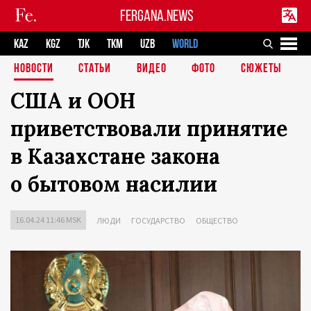
FERGANA.NEWS
KAZ
KGZ
TJK
TKM
UZB
WORLD
НОВОСТИ
СТАТЬИ
ВИДЕО
ФОТО
СЮЖЕТЫ
США и ООН
приветствовали принятие
в Казахстане закона
о бытовом насилии
16.04.24 11:46 MSK
ЛЮДИ
ГОСУДАРСТВО
ОБЩЕСТВО