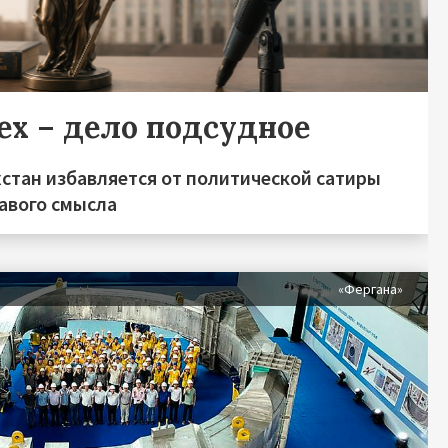
ех – дело подсудное
хстан избавляется от политической сатиры
равого смысла
«Фергана»