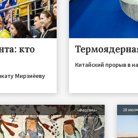
та: кто
Термоядерна
Китайский прорыв в на
вкату Мирзиёеву
28 июл
«Фергана»