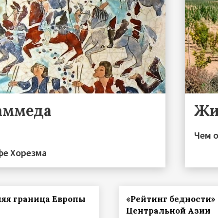
аммеда
Жи
Чем 
фе Хорезма
яя граница Европы
«Рейтинг бедности»
Центральной Азии