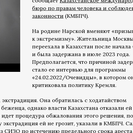
сообщает
Казахстанское междунаро
бюро по правам человека и соблюд
законности
(КМБПЧ).
На родине Нарской вменяют «призы
к экстремизму». Жительница Москв
переехала в Казахстан после начала
и была задержана в июле 2023 года.
Предполагается, что причиной заде
стало ее интервью для программы
«24.02.2022/Очевидцы», в котором о
критиковала политику Кремля.
 экстрадиция. Она обратилась с ходатайством
 беженца, однако власти Казахстана отказали ей
т идет процедура обжалования этого решения, п
 экстрадиция ей не грозит, указали в КМБПЧ. С
з СИЗО по истечению предельного срока ареста 