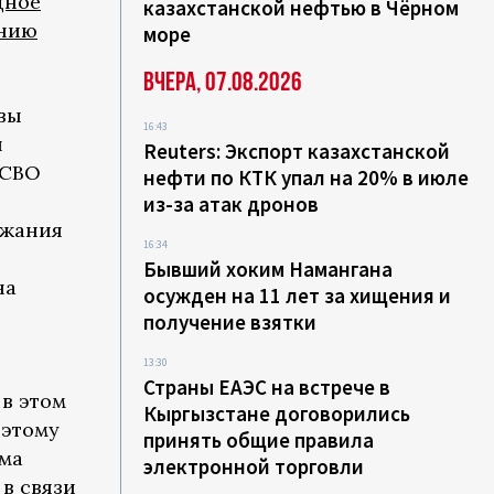
дное
казахстанской нефтью в Чёрном
ению
море
Вчера, 07.08.2026
вы
16:43
ы
Reuters: Экспорт казахстанской
 СВО
нефти по КТК упал на 20% в июле
из-за атак дронов
ржания
16:34
Бывший хоким Намангана
на
осужден на 11 лет за хищения и
получение взятки
13:30
Страны ЕАЭС на встрече в
 в этом
Кыргызстане договорились
оэтому
принять общие правила
ама
электронной торговли
в связи