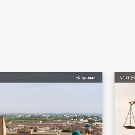
04 авгу
«Фергана»