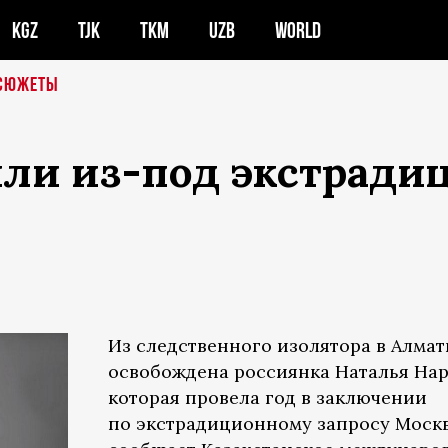
KGZ
TJK
TKM
UZB
WORLD
СЮЖЕТЫ
ли из-под экстрадиц
Из следственного изолятора в Алма
освобождена россиянка Наталья Нар
которая провела год в заключении
по экстрадиционному запросу Моск