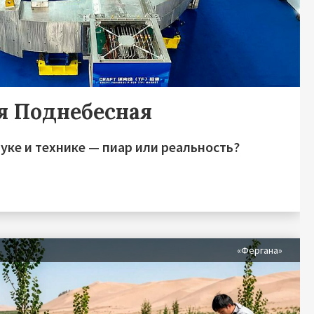
я Поднебесная
уке и технике — пиар или реальность?
я
«Фергана»