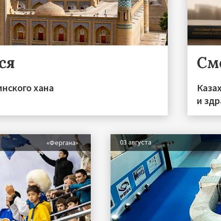
ся
См
инского хана
Каза
и зд
03 августа
«Фергана»