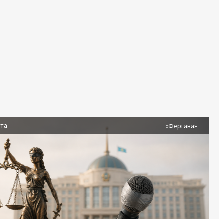
ста
«Фергана»