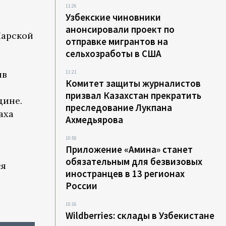
11:26
Узбекские чиновники
анонсировали проект по
Нарской
отправке мигрантов на
сельхозработы в США
ив
11:21
Комитет защиты журналистов
призвал Казахстан прекратить
дине.
преследование Лукпана
аха
Ахмедьярова
10:50
Приложение «Амина» станет
обязательным для безвизовых
ся
иностранцев в 13 регионах
России
10:16
Wildberries: склады в Узбекистане