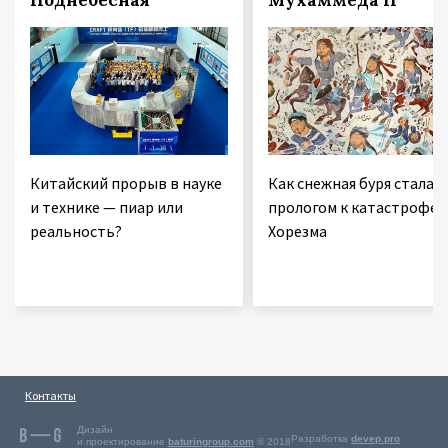
Китайский прорыв в науке
Как снежная буря стала
и технике — пиар или
прологом к катастрофе
реальность?
Хорезма
Контакты
Дизайн
Разработка
devep.pro
и проектирование
baturingroup.com
© 2018