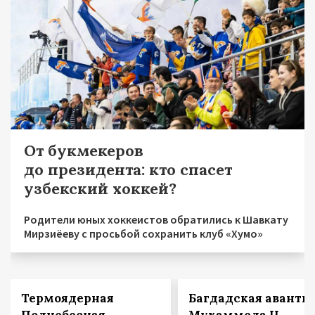
От букмекеров
до президента: кто спасет
узбекский хоккей?
Родители юных хоккеистов обратились к Шавкату
Мирзиёеву с просьбой сохранить клуб «Хумо»
Термоядерная
Багдадская авантю
Поднебесная
Мухаммеда II