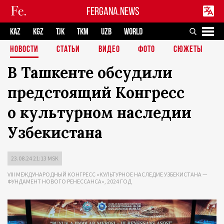
FERGANA.NEWS
KAZ
KGZ
TJK
TKM
UZB
WORLD
НОВОСТИ
СТАТЬИ
ВИДЕО
ФОТО
СЮЖЕТЫ
В Ташкенте обсудили
предстоящий Конгресс
о культурном наследии
Узбекистана
23.08.24 21:13 MSK
VIII МЕЖДУНАРОДНЫЙ КОНГРЕСС «КУЛЬТУРНОЕ НАСЛЕДИЕ УЗБЕКИСТАНА —
ФУНДАМЕНТ НОВОГО РЕНЕССАНСА», 2024 ГОД