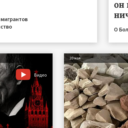
он 
ни
 мигрантов
нство
О Бо
20 мая
Видео