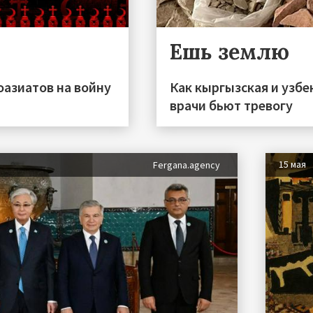
Ешь землю
азиатов на войну
Как кыргызская и узбек
врачи бьют тревогу
15 мая
Fergana.agency