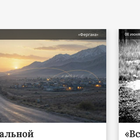
08 июн
«Фергана»
ральной
«Вс