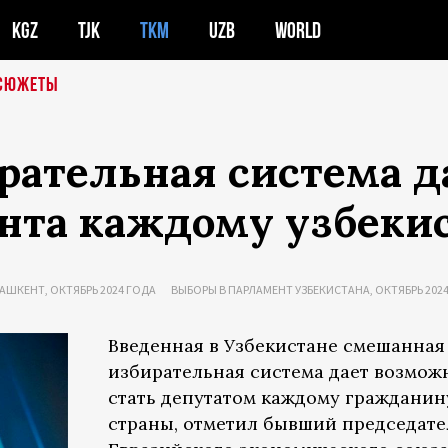
KGZ
TJK
TKM
UZB
WORLD
СЮЖЕТЫ
рательная система д
нта каждому узбеки
ШКЕНТ, ОКТЯБРЬ 2024 ГОДА
ВЫБОРЫ В ПАРЛАМЕНТ УЗБЕКИСТАНА, ОКТЯБРЬ 202
Введенная в Узбекистане смешанная
избирательная система дает возмож
стать депутатом каждому гражданин
страны, отметил бывший председате