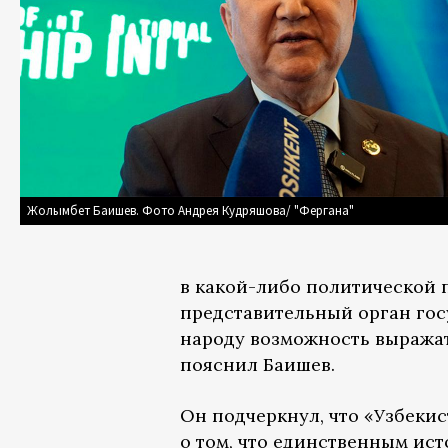
Жолымбет Баишев. Фото Андрея Кудряшова/ "Фергана"
в какой-либо политической 
представительный орган гос
народу возможность выражат
пояснил Баишев.
Он подчеркнул, что «Узбеки
о том, что единственным ист