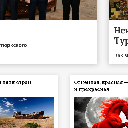
Не
Ту
 тюркского
Как з
я пяти стран
Огненная, красная 
и прекрасная