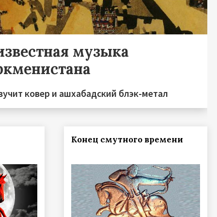
известная музыка
ркменистана
вучит ковер и ашхабадский блэк-метал
—
Конец смутного времени