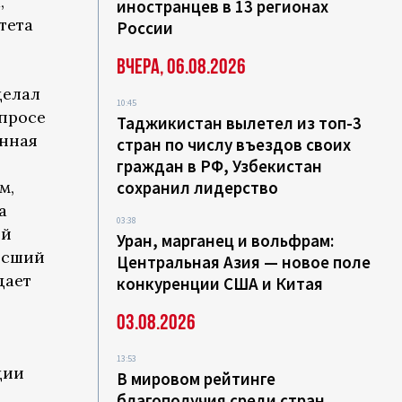
,
иностранцев в 13 регионах
тета
России
Вчера, 06.08.2026
делал
10:45
просе
Таджикистан вылетел из топ-3
анная
стран по числу въездов своих
граждан в РФ, Узбекистан
м,
сохранил лидерство
а
03:38
ий
Уран, марганец и вольфрам:
ысший
Центральная Азия — новое поле
дает
конкуренции США и Китая
03.08.2026
13:53
ции
В мировом рейтинге
благополучия среди стран