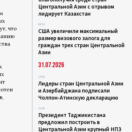
Центральной Азии с отрывом
м
лидирует Казахстан
ых
08:35
т, что
США увеличили максимальный
ванию
размер визового залога для
ства
граждан трех стран Центральной
Азии
31.07.2026
х
их
14:09
ит
Лидеры стран Центральной Азии
сотен
и Азербайджана подписали
в,
Чолпон-Атинскую декларацию
13:40
Президент Таджикистана
предложил построить в
Центральной Азии крупный НПЗ