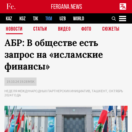
FERGANA.NEWS
KAZ
KGZ
TJK
TKM
UZB
WORLD
НОВОСТИ
СТАТЬИ
ВИДЕО
ФОТО
СЮЖЕТЫ
АБР: В обществе есть
запрос на «исламские
финансы»
19.10.24 19:28 MSK
НЕДЕЛЯ МЕЖДУНАРОДНЫХ ПАРТНЕРСКИХ ИНИЦИАТИВ, ТАШКЕНТ, ОКТЯБРЬ
2024 ГОДА