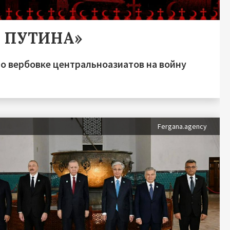
А ПУТИНА»
о вербовке центральноазиатов на войну
Fergana.agency