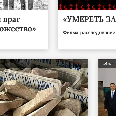
 враг
«УМЕРЕТЬ З
тожество»
Фильм-расследование 
16 мая