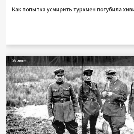
Как попытка усмирить туркмен погубила хив
08 июня