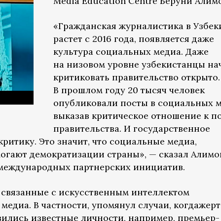
Media Education Centre Беруни Алимо
«Гражданская журналистика в Узбек
растет с 2016 года, появляется даже
культура социальных медиа. Даже
на низовом уровне узбекистанцы н
критиковать правительство открыто.
В прошлом году 20 тысяч человек
опубликовали посты в социальных м
выказав критическое отношение к п
правительства. И государственное
критику. Это значит, что социальные медиа,
гают демократизации страны», — сказал Алимо
 международных партнерских инициатив.
, связанные с искусственным интеллектом
медиа. В частности, упомянул случаи, когдажер
ились известные личности, например, премьер-