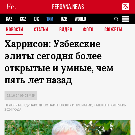
FERGANA.NEWS
KAZ
KGZ
TJK
TKM
UZB
WORLD
НОВОСТИ
СТАТЬИ
ВИДЕО
ФОТО
СЮЖЕТЫ
Харрисон: Узбекские
элиты сегодня более
открытые и умные, чем
пять лет назад
22.10.24 09:08 MSK
НЕДЕЛЯ МЕЖДУНАРОДНЫХ ПАРТНЕРСКИХ ИНИЦИАТИВ, ТАШКЕНТ, ОКТЯБРЬ
2024 ГОДА