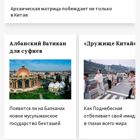
Архаическая матрица побеждает не только
в Китае
Албанский Ватикан
«Дружище Китай»
для суфиев
Появится ли на Балканах
Как Поднебесная
новое мусульманское
отбеливает свой имидж
государство бекташей
в глазах всего мира