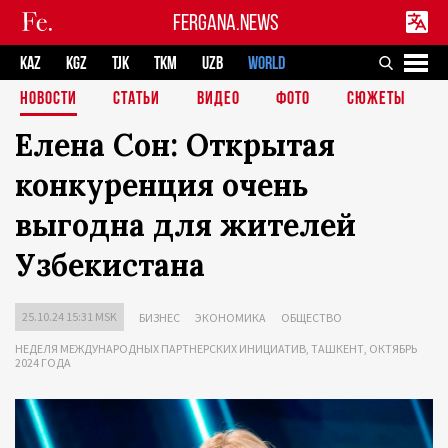
FERGANA.NEWS
KAZ
KGZ
TJK
TKM
UZB
WORLD
НОВОСТИ
СТАТЬИ
ВИДЕО
ФОТО
СЮЖЕТЫ
Елена Сон: Открытая
конкуренция очень
выгодна для жителей
Узбекистана
25.10.24 15:31 MSK
БИЗНЕС
ЭКОНОМИКА
ОБЩЕСТВО
НЕДЕЛЯ МЕЖДУНАРОДНЫХ ПАРТНЕРСКИХ ИНИЦИАТИВ, ТАШКЕНТ, ОКТЯБРЬ
2024 ГОДА