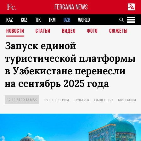
FERGANA.NEWS
KAZ
KGZ
TJK
TKM
UZB
WORLD
НОВОСТИ
СТАТЬИ
ВИДЕО
ФОТО
СЮЖЕТЫ
Запуск единой
туристической платформы
в Узбекистане перенесли
на сентябрь 2025 года
12.12.24 10:13 MSK
ПУТЕШЕСТВИЯ
КУЛЬТУРА
ОБЩЕСТВО
МИГРАЦИЯ