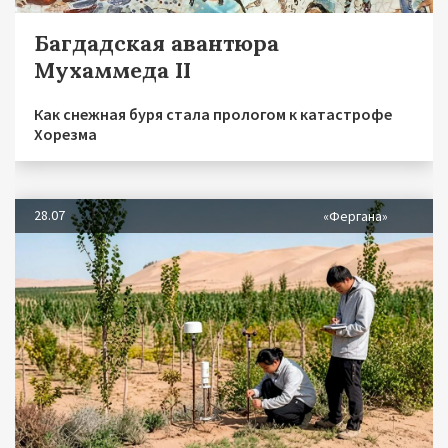
Багдадская авантюра
Мухаммеда II
Как снежная буря стала прологом к катастрофе
Хорезма
28.07
«Фергана»