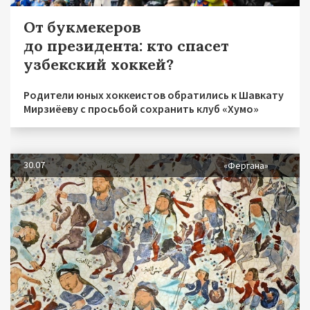
От букмекеров
до президента: кто спасет
узбекский хоккей?
Родители юных хоккеистов обратились к Шавкату
Мирзиёеву с просьбой сохранить клуб «Хумо»
30.07
«Фергана»