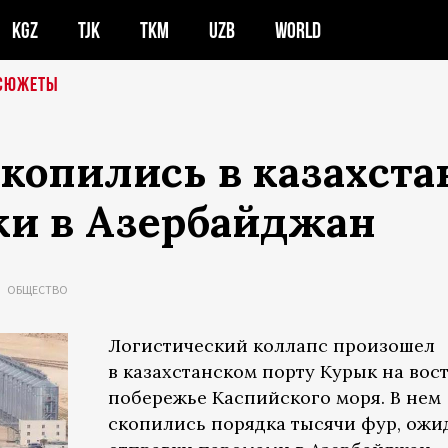
KGZ
TJK
TKM
UZB
WORLD
СЮЖЕТЫ
копились в казахст
ки в Азербайджан
ОБЩЕСТВО
Логистический коллапс произошел
в казахстанском порту Курык на вос
побережье Каспийского моря. В нем
скопились порядка тысячи фур, ож