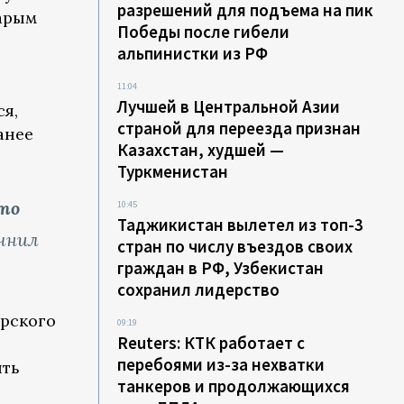
разрешений для подъема на пик
тарым
Победы после гибели
альпинистки из РФ
11:04
Лучшей в Центральной Азии
ся,
страной для переезда признан
анее
Казахстан, худшей —
Туркменистан
Это
10:45
Таджикистан вылетел из топ-3
чнил
стран по числу въездов своих
граждан в РФ, Узбекистан
сохранил лидерство
орского
09:19
Reuters: КТК работает с
перебоями из-за нехватки
ить
танкеров и продолжающихся