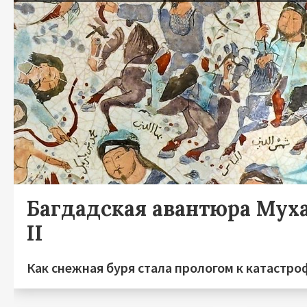
Багдадская авантюра Мух
II
Как снежная буря стала прологом к катастро