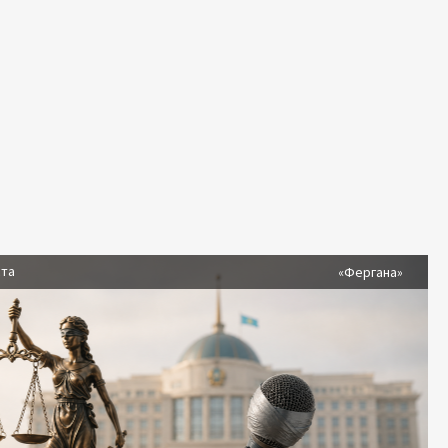
ста
«Фергана»