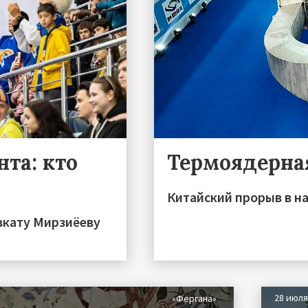
та: кто
Термоядерна
Китайский прорыв в на
вкату Мирзиёеву
28 июл
«Фергана»