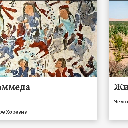
аммеда
Жи
Чем 
фе Хорезма