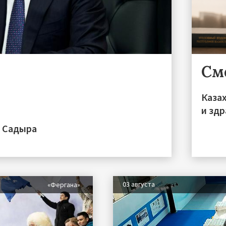
См
Каза
и зд
а Садыра
03 августа
«Фергана»