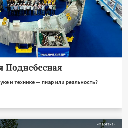
я Поднебесная
уке и технике — пиар или реальность?
я
«Фергана»