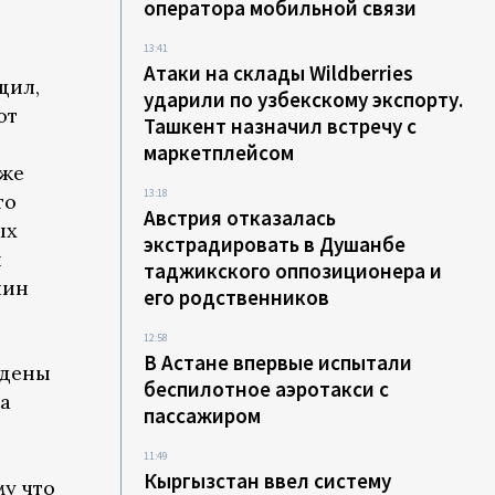
оператора мобильной связи
13:41
Атаки на склады Wildberries
щил,
ударили по узбекскому экспорту.
ют
Ташкент назначил встречу с
маркетплейсом
аже
13:18
то
Австрия отказалась
ых
экстрадировать в Душанбе
я
таджикского оппозиционера и
чин
его родственников
12:58
В Астане впервые испытали
едены
беспилотное аэротакси с
та
пассажиром
11:49
Кыргызстан ввел систему
му что