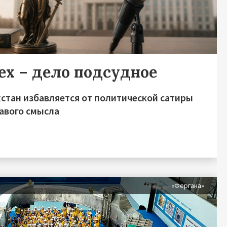
ех – дело подсудное
хстан избавляется от политической сатиры
равого смысла
«Фергана»