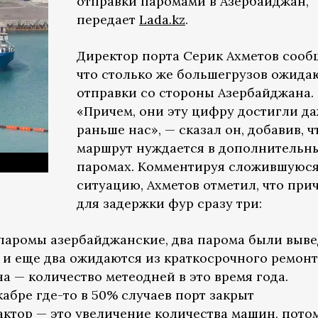
отправки паромами в Азербайджан,
передает
Lada.kz
.
Директор порта Серик Ахметов сооб
что столько же большегрузов ожида
отправки со стороны Азербайджана.
«Причем, они эту цифру достигли д
раньше нас», — сказал он, добавив, ч
маршрут нуждается в дополнительн
паромах. Комментируя сложившуюс
ситуацию, Ахметов отметил, что при
для задержки фур сразу три:
паромы азербайджанские, два парома были выв
я и еще два ожидаются из краткосрочного ремон
на — количество метеодней в это время года.
кабре где-то в 50% случаев порт закрыт
актор — это увеличение количества машин, пото