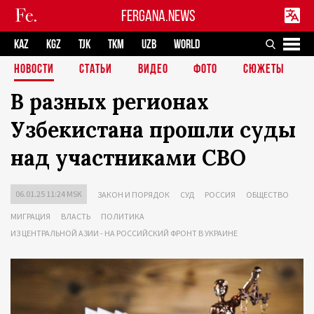
FERGANA.NEWS
KAZ
KGZ
TJK
TKM
UZB
WORLD
НОВОСТИ
СТАТЬИ
ВИДЕО
ФОТО
СЮЖЕТЫ
В разных регионах
Узбекистана прошли суды
над участниками СВО
06.01.25 11:24 MSK
ЗАКОН И ПОРЯДОК
СУД
РОССИЯ
ОБЩЕСТВО
МИГРАЦИЯ
ВЛАСТЬ
ПОЛИТИКА
ИЗ ЦЕНТРАЛЬНОЙ АЗИИ - НА РОССИЙСКИЙ ФРОНТ В УКРАИНЕ