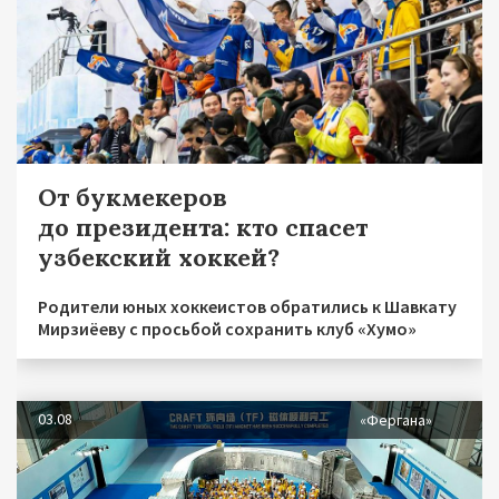
От букмекеров
до президента: кто спасет
узбекский хоккей?
Родители юных хоккеистов обратились к Шавкату
Мирзиёеву с просьбой сохранить клуб «Хумо»
03.08
«Фергана»