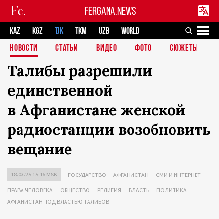
FERGANA.NEWS
KAZ
KGZ
TJK
TKM
UZB
WORLD
НОВОСТИ
СТАТЬИ
ВИДЕО
ФОТО
СЮЖЕТЫ
Талибы разрешили
единственной
в Афганистане женской
радиостанции возобновить
вещание
18.03.25 15:15 MSK
ГОСУДАРСТВО
АФГАНИСТАН
СМИ И ИНТЕРНЕТ
ПРАВА ЧЕЛОВЕКА
ОБЩЕСТВО
РЕЛИГИЯ
ВЛАСТЬ
ПОЛИТИКА
АФГАНИСТАН ПОД ВЛАСТЬЮ ТАЛИБОВ