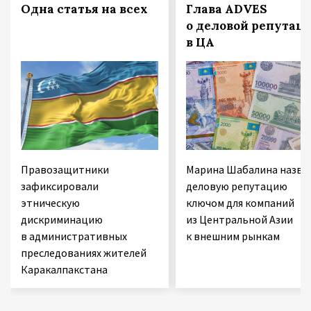
Одна статья на всех
Глава ADVES
о деловой репутац
в ЦА
Правозащитники
Марина Шабалина назва
зафиксировали
деловую репутацию
этническую
ключом для компаний
дискриминацию
из Центральной Азии
в административных
к внешним рынкам
преследованиях жителей
Каракалпакстана