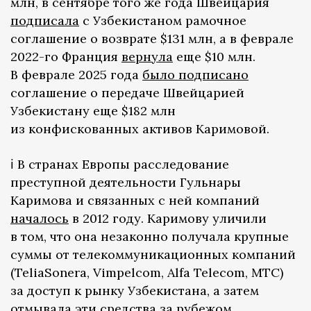
млн, в сентябре того же года Швейцария
подписала
с Узбекистаном рамочное
соглашение о возврате $131 млн, а в феврале
2022-го Франция
вернула
еще $10 млн.
В феврале 2025 года
было подписано
соглашение о передаче Швейцарией
Узбекистану еще $182 млн
из конфискованных активов Каримовой.
ℹ️ В странах Европы расследование
преступной деятельности Гульнары
Каримова и связанных с ней компаний
началось
в 2012 году. Каримову уличили
в том, что она незаконно получала крупные
суммы от телекоммуникационных компаний
(TeliaSonera, Vimpelcom, Alfa Telecom, МТС)
за доступ к рынку Узбекистана, а затем
отмывала эти средства за рубежом,