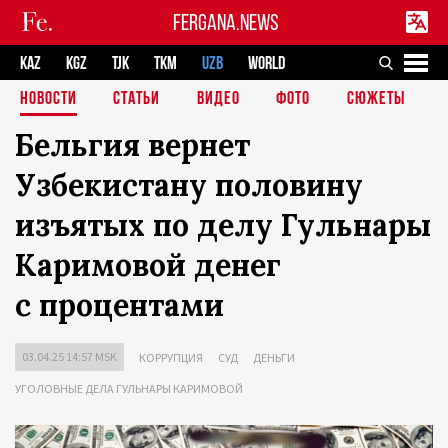
FERGANA.NEWS
KAZ
KGZ
TJK
TKM
UZB
WORLD
НОВОСТИ
СТАТЬИ
ВИДЕО
ФОТО
СЮЖЕТЫ
Бельгия вернет
Узбекистану половину
изъятых по делу Гульнары
Каримовой денег
с процентами
03.04.25 14:57 MSK
КОРРУПЦИЯ
СУД
ДЕНЬГИ
УГОЛОВНЫЕ ДЕЛА ГУЛЬНАРЫ КАРИМОВОЙ