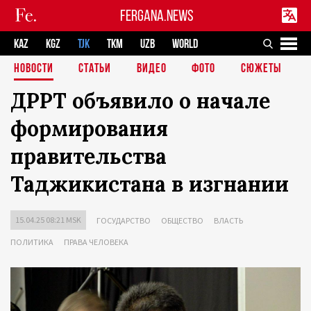
FERGANA.NEWS
KAZ
KGZ
TJK
TKM
UZB
WORLD
НОВОСТИ
СТАТЬИ
ВИДЕО
ФОТО
СЮЖЕТЫ
ДРРТ объявило о начале
формирования
правительства
Таджикистана в изгнании
15.04.25 08:21 MSK
ГОСУДАРСТВО
ОБЩЕСТВО
ВЛАСТЬ
ПОЛИТИКА
ПРАВА ЧЕЛОВЕКА