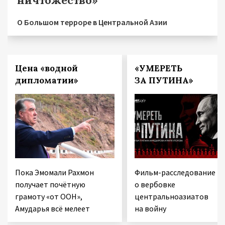
О Большом терроре в Центральной Азии
Цена «водной
«УМЕРЕТЬ
дипломатии»
ЗА ПУТИНА»
Пока Эмомали Рахмон
Фильм-расследование
получает почётную
о вербовке
грамоту «от ООН»,
центральноазиатов
Амударья всё мелеет
на войну