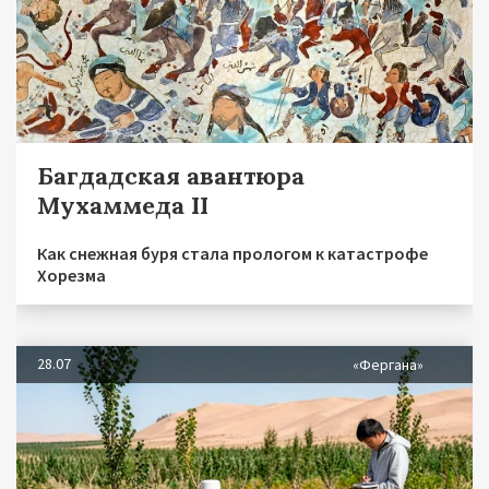
Багдадская авантюра
Мухаммеда II
Как снежная буря стала прологом к катастрофе
Хорезма
28.07
«Фергана»