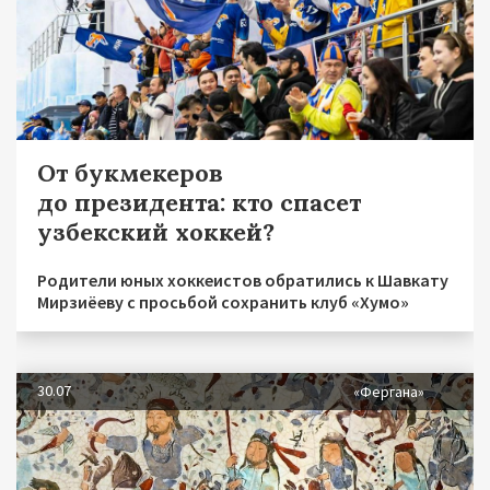
От букмекеров
до президента: кто спасет
узбекский хоккей?
Родители юных хоккеистов обратились к Шавкату
Мирзиёеву с просьбой сохранить клуб «Хумо»
30.07
«Фергана»