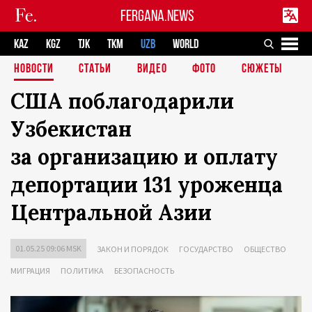
FERGANA.NEWS
KAZ
KGZ
TJK
TKM
UZB
WORLD
НОВОСТИ
СТАТЬИ
ВИДЕО
ФОТО
СЮЖЕТЫ
США поблагодарили
Узбекистан
за организацию и оплату
депортации 131 уроженца
Центральной Азии
01.05.25 09:06 MSK
ЗАКОН И ПОРЯДОК
ГОСУДАРСТВО
ОБЩЕСТВО
МИГРАЦИЯ
ПОЛИТИКА
БЕЗОПАСНОСТЬ