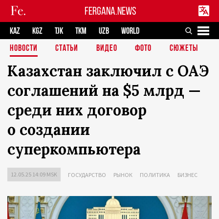
FERGANA.NEWS
KAZ
KGZ
TJK
TKM
UZB
WORLD
НОВОСТИ
СТАТЬИ
ВИДЕО
ФОТО
СЮЖЕТЫ
Казахстан заключил с ОАЭ
соглашений на $5 млрд —
среди них договор
о создании
суперкомпьютера
12.05.25 14:09 MSK
ГОСУДАРСТВО
РЫНОК
ПОЛИТИКА
БИЗНЕС