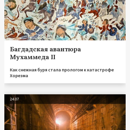
Багдадская авантюра
Мухаммеда II
Как снежная буря стала прологом к катастрофе
Хорезма
24.07