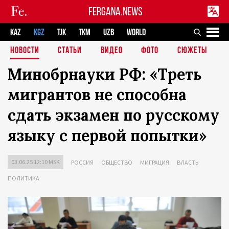
FERGANA.NEWS
KAZ
KGZ
TJK
TKM
UZB
WORLD
НОВОСТИ
СТАТЬИ
ВИДЕО
ФОТО
СЮЖЕТЫ
Минобрнауки РФ: «Треть
мигрантов не способна
сдать экзамен по русскому
языку с первой попытки»
03.06.25 12:10 MSK
РОССИЯ
ОБЩЕСТВО
МИГРАЦИЯ
ВЛАСТЬ
ПОЛИТИКА