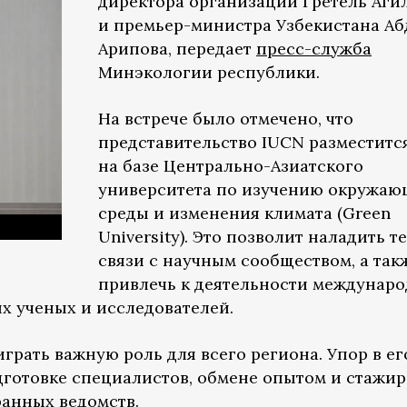
директора организации Гретель Аги
и премьер-министра Узбекистана А
Арипова, передает
пресс-служба
Минэкологии республики.
На встрече было отмечено, что
представительство IUCN разместитс
на базе Центрально-Азиатского
университета по изучению окружа
среды и изменения климата (Green
University). Это позволит наладить т
связи с научным сообществом, а так
привлечь к деятельности междунар
х ученых и исследователей.
играть важную роль для всего региона. Упор в ег
дготовке специалистов, обмене опытом и стажир
анных ведомств.