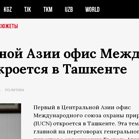
KGZ
TJK
TKM
UZB
WORLD
СЮЖЕТЫ
ной Азии офис Межд
кроется в Ташкенте
Ь
ПОЛИТИКА
Первый в Центральной Азии офис
Международного союза охраны при
(IUCN) откроется в Ташкенте. Эта тем
главной на переговорах генерально