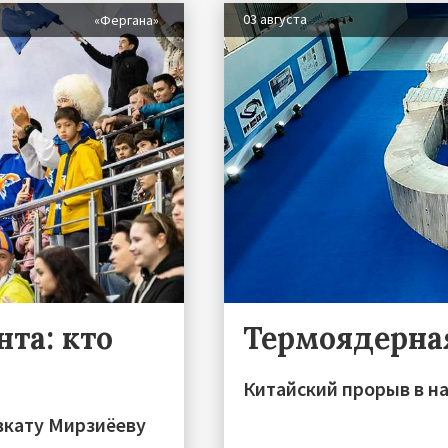
03 августа
«Фергана»
та: кто
Термоядерна
Китайский прорыв в на
вкату Мирзиёеву