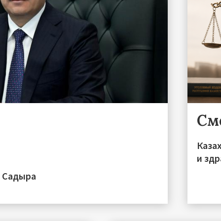
См
Каза
и зд
а Садыра