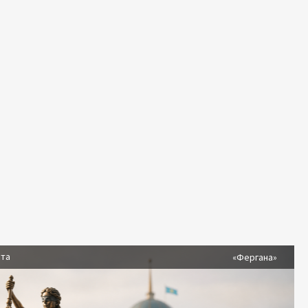
ста
«Фергана»