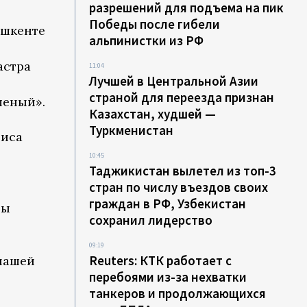
разрешений для подъема на пик
Победы после гибели
ашкенте
альпинистки из РФ
астра
11:04
Лучшей в Центральной Азии
страной для переезда признан
леный».
Казахстан, худшей —
Туркменистан
фиса
10:45
Таджикистан вылетел из топ-3
стран по числу въездов своих
граждан в РФ, Узбекистан
бы
сохранил лидерство
09:19
Reuters: КТК работает с
 нашей
перебоями из-за нехватки
танкеров и продолжающихся