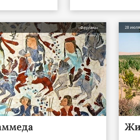
28 июл
«Фергана»
аммеда
Жи