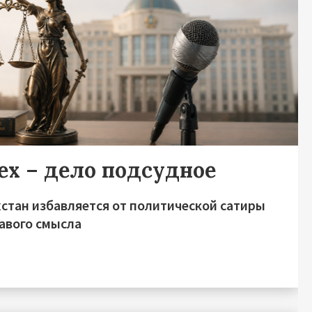
ех – дело подсудное
хстан избавляется от политической сатиры
равого смысла