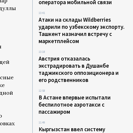
лар
оператора мобильной связи
бдуллы
13:41
Атаки на склады Wildberries
ударили по узбекскому экспорту.
Ташкент назначил встречу с
маркетплейсом
я
13:18
Австрия отказалась
ющей
экстрадировать в Душанбе
таджикского оппозиционера и
есные
его родственников
же
12:58
одной
В Астане впервые испытали
беспилотное аэротакси с
пассажиром
о
овках
11:49
Кыргызстан ввел систему