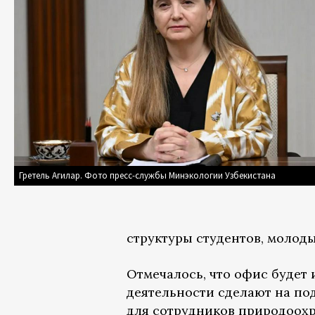
Гретель Агилар. Фото пресс-службы Минэкологии Узбекистана
структуры студентов, молоды
Отмечалось, что офис будет 
деятельности сделают на по
для сотрудников природоохр