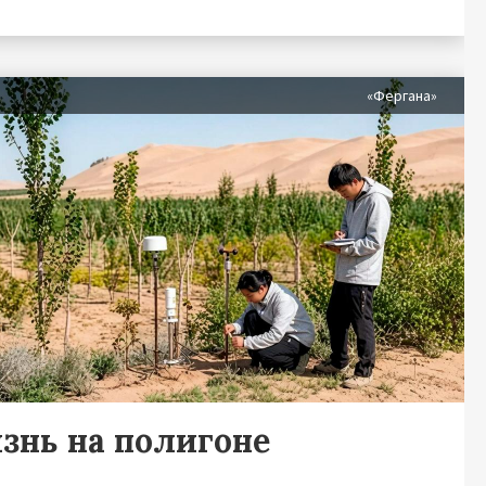
я
«Фергана»
знь на полигоне