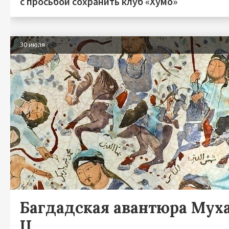
с просьбой сохранить клуб «Хумо»
30 июля
Багдадская авантюра Мух
II