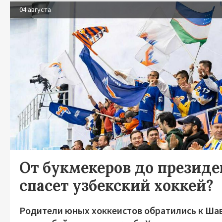
04 августа
От букмекеров до президен
спасет узбекский хоккей?
Родители юных хоккеистов обратились к Ша