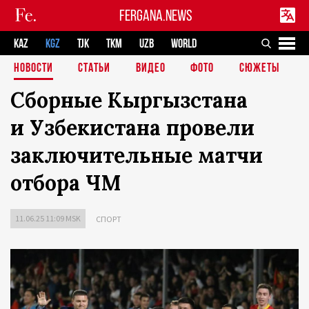
FERGANA.NEWS
KAZ
KGZ
TJK
TKM
UZB
WORLD
НОВОСТИ
СТАТЬИ
ВИДЕО
ФОТО
СЮЖЕТЫ
Сборные Кыргызстана
и Узбекистана провели
заключительные матчи
отбора ЧМ
11.06.25 11:09 MSK
СПОРТ