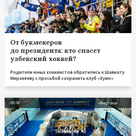
От букмекеров
до президента: кто спасет
узбекский хоккей?
Родители юных хоккеистов обратились к Шавкату
Мирзиёеву с просьбой сохранить клуб «Хумо»
03.08
«Фергана»