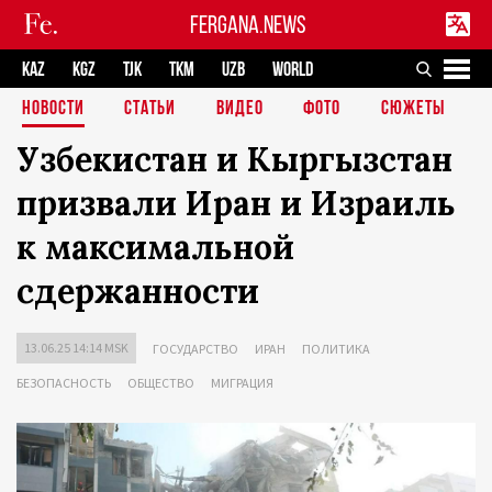
FERGANA.NEWS
KAZ
KGZ
TJK
TKM
UZB
WORLD
НОВОСТИ
СТАТЬИ
ВИДЕО
ФОТО
СЮЖЕТЫ
Узбекистан и Кыргызстан
призвали Иран и Израиль
к максимальной
сдержанности
13.06.25 14:14 MSK
ГОСУДАРСТВО
ИРАН
ПОЛИТИКА
БЕЗОПАСНОСТЬ
ОБЩЕСТВО
МИГРАЦИЯ