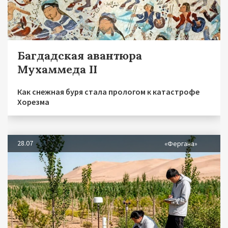
Багдадская авантюра
Мухаммеда II
Как снежная буря стала прологом к катастрофе
Хорезма
28.07
«Фергана»