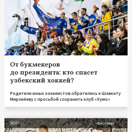
От букмекеров
до президента: кто спасет
узбекский хоккей?
Родители юных хоккеистов обратились к Шавкату
Мирзиёеву с просьбой сохранить клуб «Хумо»
30.07
«Фергана»