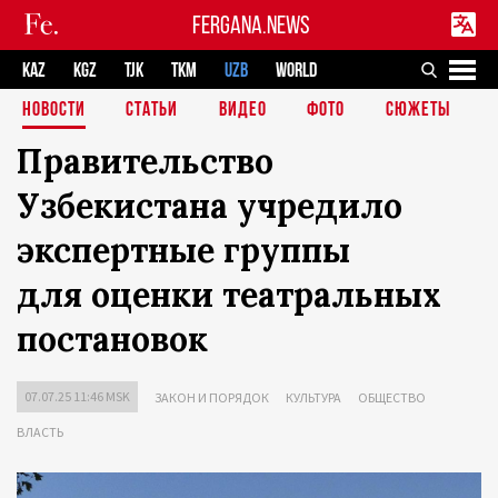
FERGANA.NEWS
KAZ
KGZ
TJK
TKM
UZB
WORLD
НОВОСТИ
СТАТЬИ
ВИДЕО
ФОТО
СЮЖЕТЫ
Правительство
Узбекистана учредило
экспертные группы
для оценки театральных
постановок
07.07.25 11:46 MSK
ЗАКОН И ПОРЯДОК
КУЛЬТУРА
ОБЩЕСТВО
ВЛАСТЬ