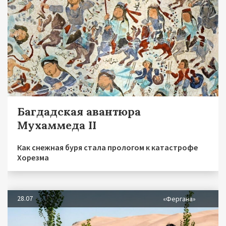
Багдадская авантюра
Мухаммеда II
Как снежная буря стала прологом к катастрофе
Хорезма
28.07
«Фергана»